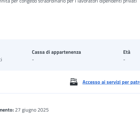
nità per congedo straordinario per i lavoratori dipendenti privati
Cassa di appartenenza
Età
ti
-
-
Accesso ai servizi per patr
mento:
27 giugno 2025