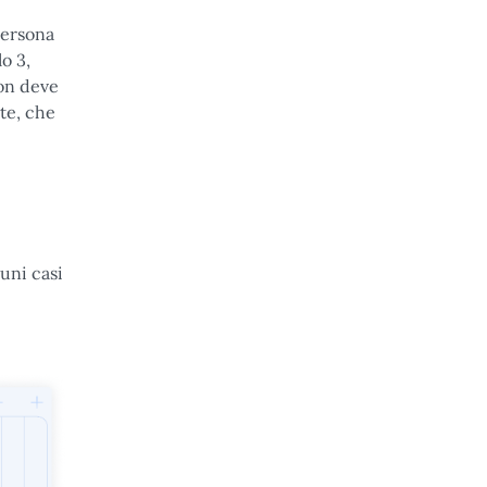
persona
o 3,
on deve
ate, che
cuni casi