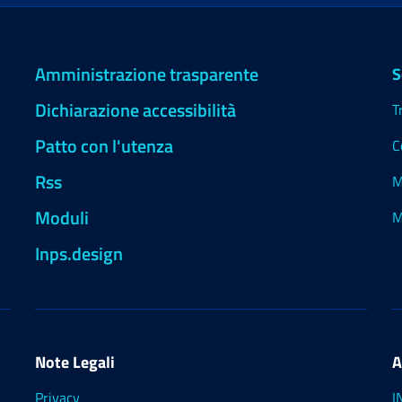
Amministrazione trasparente
S
Dichiarazione accessibilità
T
Patto con l'utenza
C
Rss
M
Moduli
M
Inps.design
Note Legali
A
Privacy
I