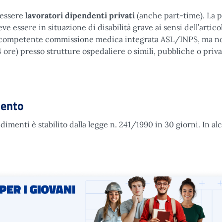
 essere
lavoratori dipendenti
privati
(anche part-time). La 
e essere in situazione di disabilità grave ai sensi dell’articol
la competente commissione medica integrata ASL/INPS, ma n
 ore) presso strutture ospedaliere o simili, pubbliche o priv
mento
imenti è stabilito dalla legge n. 241/1990 in 30 giorni. In al
imento