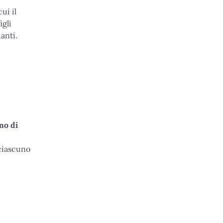
ui il
igli
anti.
mo di
 ciascuno