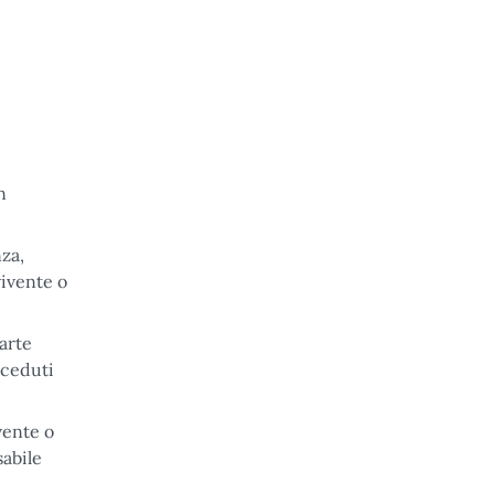
n
nza,
vivente o
parte
eceduti
vente o
sabile