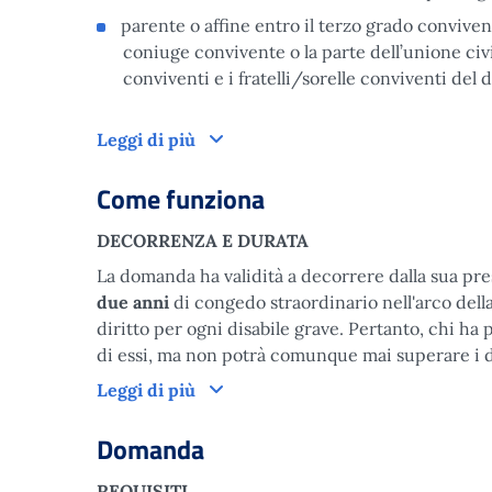
parente o affine entro il terzo grado convivent
coniuge convivente o la parte dell’unione civil
conviventi e i fratelli/sorelle conviventi del 
A chi è rivolto
Leggi di più
Come funziona
DECORRENZA E DURATA
La domanda ha validità a decorrere dalla sua pre
due anni
di congedo straordinario nell'arco della 
diritto per ogni disabile grave. Pertanto, chi ha
di essi, ma non potrà comunque mai superare i du
Come funziona
Leggi di più
Domanda
REQUISITI