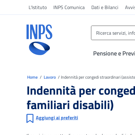
Vai al menu principale
Vai al contenuto principale
Vai al pie' di pagina
L'Istituto
INPS Comunica
Dati e Bilanci
Avvi
INPS ()
Pensione e Prev
Ti trovi in
Home
Lavoro
Indennità per congedi straordinari (assisten
Indennità per conged
familiari disabili)
Aggiungi ai preferiti