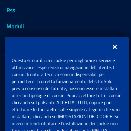
Rss
Moduli
Inps.design
Questo sito utilizza i cookie per migliorare i servizi e
Sedi e Contatti
ottimizzare l’esperienza di navigazione dell’utente. I
Ap
cookie di natura tecnica sono indispensabili per
permettere il corretto funzionamento del sito. Solo
Software
previo consenso dell’utente, possono essere installati
Ap
ulteriori tipologie di cookie. Puoi accettare tutti i cookie
cliccando sul pulsante ACCETTA TUTTI, oppure puoi
Note Legali
effettuare le tue scelte sulle singole categorie che vuoi
Ap
installare, cliccando su IMPOSTAZIONI DEI COOKIE. Se
invece intendi rifiutarne l’installazione dei cookie non
App mobile
Ap
tecnici, puoi farlo cliccando sul pulsante RIFIUTA I