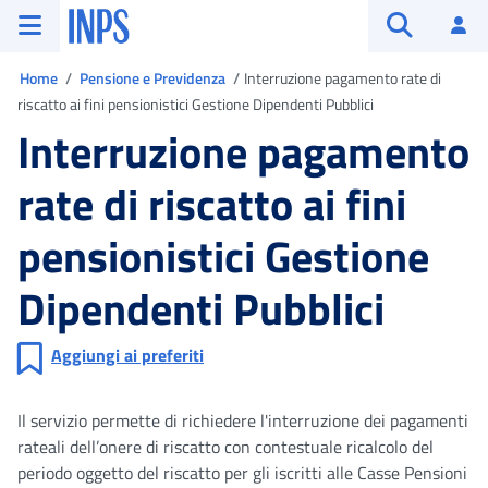
Vai al menu principale
Vai al contenuto principale
Vai al pie' di pagina
INPS ()
Ac
Apri cerca
Ti trovi in
Home
Pensione e Previdenza
Interruzione pagamento rate di
riscatto ai fini pensionistici Gestione Dipendenti Pubblici
Interruzione pagamento
rate di riscatto ai fini
pensionistici Gestione
Dipendenti Pubblici
Aggiungi ai preferiti
Il servizio permette di richiedere l'interruzione dei pagamenti
rateali dell’onere di riscatto con contestuale ricalcolo del
periodo oggetto del riscatto per gli iscritti alle Casse Pensioni