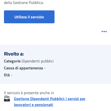
della Gestione Pubblica.
Portale servizi Gestione dipendenti pub
Utilizza il servizio
Me
Rivolto a:
Categorie
Dipendenti pubblici
Cassa di appartenenza
-
Età
-
Il servizio è presente anche in
Gestione Dipendenti Pubblici: i servizi per
lavoratori e pensionati