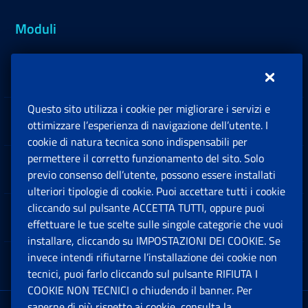
Moduli
Inps.design
Questo sito utilizza i cookie per migliorare i servizi e
Sedi e Contatti
ottimizzare l’esperienza di navigazione dell’utente. I
Ap
cookie di natura tecnica sono indispensabili per
permettere il corretto funzionamento del sito. Solo
Software
previo consenso dell’utente, possono essere installati
Ap
ulteriori tipologie di cookie. Puoi accettare tutti i cookie
cliccando sul pulsante ACCETTA TUTTI, oppure puoi
Note Legali
effettuare le tue scelte sulle singole categorie che vuoi
Ap
installare, cliccando su IMPOSTAZIONI DEI COOKIE. Se
invece intendi rifiutarne l’installazione dei cookie non
App mobile
Ap
tecnici, puoi farlo cliccando sul pulsante RIFIUTA I
COOKIE NON TECNICI o chiudendo il banner. Per
saperne di più rispetto ai cookie, consulta la