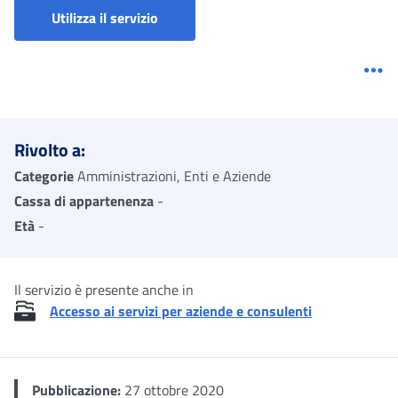
Portale aziende, consulenti e associazi
Utilizza il servizio
Me
Rivolto a:
Categorie
Amministrazioni, Enti e Aziende
Cassa di appartenenza
-
Età
-
Il servizio è presente anche in
Accesso ai servizi per aziende e consulenti
Pubblicazione:
27 ottobre 2020