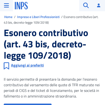
Vai al menu principale
Vai al contenuto principale
Vai al pie' di pagina
INPS ()
Ac
Apri cerca
Ti trovi in
Home
Imprese e Liberi Professionisti
Esonero contributivo (art.
43 bis, decreto-legge 109/2018)
Esonero contributivo
(art. 43 bis, decreto-
legge 109/2018)
Aggiungi ai preferiti
Il servizio permette di presentare la domanda per l'esonero
contributivo dal versamento delle quote di TFR maturate nei
periodi di CIGS e del ticket di licenziamento, per le società in
fallimento o in amministrazione straordinaria.