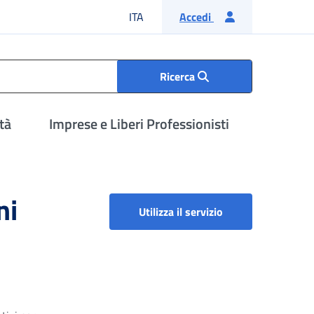
Lingua italiana
ITA
Accedi
Ricerca
tà
Imprese e Liberi Professionisti
ni
Dichiarazioni di re
Utilizza il servizio