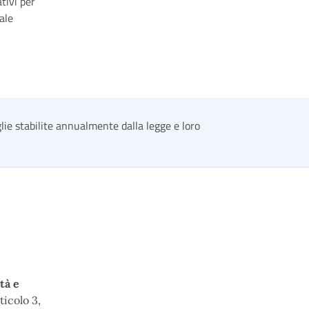
tivi per
ale
glie stabilite annualmente dalla legge e loro
tà e
ticolo 3,