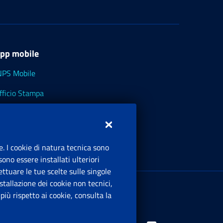
pp mobile
NPS Mobile
fficio Stampa
NPS - Museo Multimediale
NPS Cassetto Artigiani e Commercianti
e. I cookie di natura tecnica sono
ono essere installati ulteriori
ttuare le tue scelte sulle singole
ede Legale
: Via Ciro il Grande, 21
tallazione dei cookie non tecnici,
00144 Roma
iù rispetto ai cookie, consulta la
.IVA 02121151001