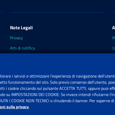
Note Legali
A
Privacy
I
Atti di notifica
U
Impostazioni dei cookie
I
I
liorare i servizi e ottimizzare l’esperienza di navigazione dell’utent
retto funzionamento del sito. Solo previo consenso dell’utente, poss
tutti i cookie cliccando sul pulsante ACCETTA TUTTI, oppure puoi effe
S
ando su IMPOSTAZIONI DEI COOKIE. Se invece intendi rifiutarne l’ins
FIUTA I COOKIE NON TECNICI o chiudendo il banner. Per saperne di p
P
oni sulla privacy
.