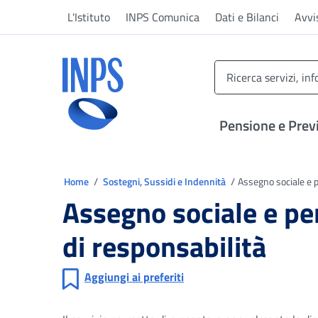
Vai al menu principale
Vai al contenuto principale
Vai al pie' di pagina
L'Istituto
INPS Comunica
Dati e Bilanci
Avvi
INPS ()
Pensione e Prev
Ti trovi in
Home
Sostegni, Sussidi e Indennità
Assegno sociale e p
Assegno sociale e pen
di responsabilità
Aggiungi ai preferiti