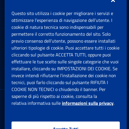
Questo sito utilizza i cookie per migliorare i servizi e
Sedi e Contatti
ottimizzare l’esperienza di navigazione dell’utente. I
Ap
cookie di natura tecnica sono indispensabili per
permettere il corretto funzionamento del sito. Solo
Software
previo consenso dell’utente, possono essere installati
Ap
ulteriori tipologie di cookie. Puoi accettare tutti i cookie
cliccando sul pulsante ACCETTA TUTTI, oppure puoi
Note Legali
effettuare le tue scelte sulle singole categorie che vuoi
Ap
installare, cliccando su IMPOSTAZIONI DEI COOKIE. Se
invece intendi rifiutarne l’installazione dei cookie non
App mobile
Ap
tecnici, puoi farlo cliccando sul pulsante RIFIUTA I
COOKIE NON TECNICI o chiudendo il banner. Per
saperne di più rispetto ai cookie, consulta la
Sede Legale
: Via Ciro il Grande, 21
relativa informativa sulle
informazioni sulla privacy
.
00144 Roma
P.IVA 02121151001