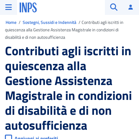
Vai al menu principale
Vai al contenuto principale
Vai al pie' di pagina
INPS ()
Ac
Apri cerca
Ti trovi in
Home
Sostegni, Sussidi e Indennità
Contributi agli iscritti in
quiescenza alla Gestione Assistenza Magistrale in condizioni di
disabilità e di non autosufficienza
Contributi agli iscritti in
quiescenza alla
Gestione Assistenza
Magistrale in condizioni
di disabilità e di non
autosufficienza
Aggiungi ai preferiti