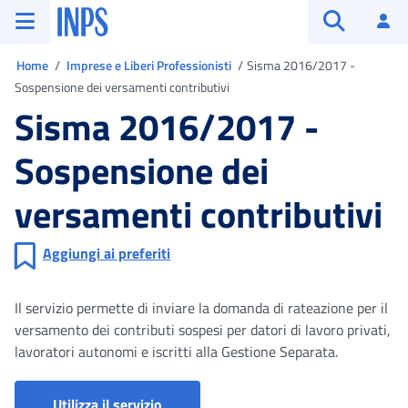
Vai al menu principale
Vai al contenuto principale
Vai al pie' di pagina
INPS ()
Ac
Apri cerca
Ti trovi in
Home
Imprese e Liberi Professionisti
Sisma 2016/2017 -
Sospensione dei versamenti contributivi
Sisma 2016/2017 -
Sospensione dei
versamenti contributivi
Aggiungi ai preferiti
Il servizio permette di inviare la domanda di rateazione per il
versamento dei contributi sospesi per datori di lavoro privati,
lavoratori autonomi e iscritti alla Gestione Separata.
Rateizzazione contributi sospesi: sis
Utilizza il servizio