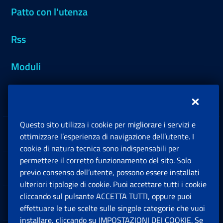
Patto con l'utenza
Rss
Moduli
Inps.design
Questo sito utilizza i cookie per migliorare i servizi e
Sedi e Contatti
ottimizzare l’esperienza di navigazione dell’utente. I
Ap
cookie di natura tecnica sono indispensabili per
permettere il corretto funzionamento del sito. Solo
Software
previo consenso dell’utente, possono essere installati
Ap
ulteriori tipologie di cookie. Puoi accettare tutti i cookie
cliccando sul pulsante ACCETTA TUTTI, oppure puoi
Note Legali
effettuare le tue scelte sulle singole categorie che vuoi
Ap
installare, cliccando su IMPOSTAZIONI DEI COOKIE. Se