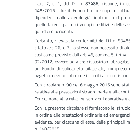
L’art. 2, c. 1, del D.I. n. 83486, dispone, in c
148/2015, che il Fondo ha lo scopo di attuar
dipendenti dalle aziende già rientranti nel pro
quelle facenti parte di gruppi creditizi e delle
quindici dipendenti.
Pertanto, rilevata la conformità del D.I. n. 83486
citato art. 26, c. 7, lo stesso non necessita di
così come previsto dall’art. 46, comma 5, i rinvii 
92/2012, ovvero ad altre disposizioni abrogate, 
un Fondo di solidarietà bilaterale, compreso 
oggetto, devono intendersi riferiti alle corrispo
Con circolare n. 90 del 6 maggio 2015 sono state
relative alle prestazioni straordinarie e alla con
Fondo, nonché le relative istruzioni operative e c
Con la presente circolare si forniscono le istruzi
in ordine alle prestazioni ordinarie ed emergenz
evidenza, per ciascuna di esse, delle principali 
n. 148/2015.