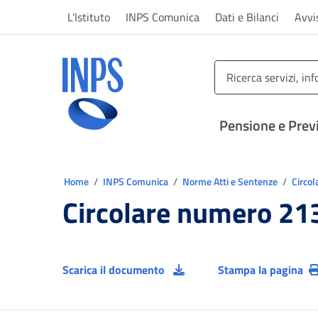
Vai al menu principale
Vai al contenuto principale
Vai al pie' di pagina
L'Istituto
INPS Comunica
Dati e Bilanci
Avvi
INPS ()
Pensione e Prev
Ti trovi in:
Home
INPS Comunica
Norme Atti e Sentenze
Circol
Circolare numero 21
Scarica il documento
Stampa la pagina