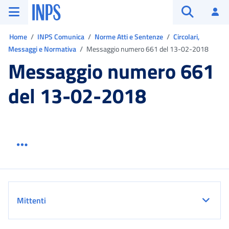
Vai al menu principale
Vai al contenuto principale
Vai al pie' di pagina
INPS ()
Ac
Apri cerca
Ti trovi in:
Home
INPS Comunica
Norme Atti e Sentenze
Circolari,
Messaggi e Normativa
Messaggio numero 661 del 13-02-2018
Messaggio numero 661
del 13-02-2018
Menu link servizio sezione
Dettaglio
Mittenti