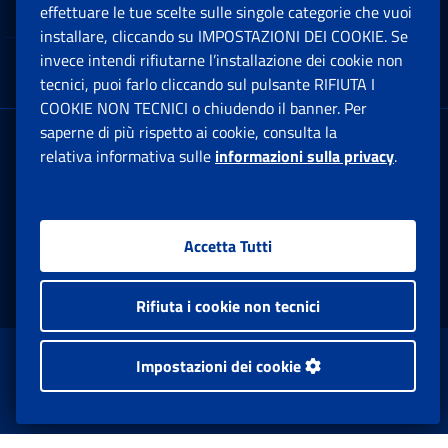
Note Legali
effettuare le tue scelte sulle singole categorie che vuoi
Ap
installare, cliccando su IMPOSTAZIONI DEI COOKIE. Se
invece intendi rifiutarne l’installazione dei cookie non
App mobile
Ap
tecnici, puoi farlo cliccando sul pulsante RIFIUTA I
COOKIE NON TECNICI o chiudendo il banner. Per
saperne di più rispetto ai cookie, consulta la
Sede Legale
: Via Ciro il Grande, 21
relativa informativa sulle
informazioni sulla privacy
.
00144 Roma
P.IVA 02121151001
Accetta Tutti
Facebook: Apre una nuova finestra
Twitter: Apre una nuova finestra
Whatsapp: Apre una nuova fi
Youtube: Apre una nuo
Instagram: Apre
Linkedin:
Rs
Rifiuta i cookie non tecnici
www.inps.gov.it © 1997-2026
Impostazioni dei cookie
Istituto Nazionale Previdenza Sociale.
Tutti i diritti riservati.