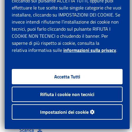
cliccando sul pulsante ACCETTA TUTTI, oppure puoi
148/2015, versata direttamente dal Fondo di
effettuare le tue scelte sulle singole categorie che vuoi
solidarietà bilaterale dell’Artigianato, tramite il modello
installare, cliccando su IMPOSTAZIONI DEI COOKIE. Se
F24, con codice tributo “DM10” e valorizzato in
invece intendi rifiutarne l’installazione dei cookie non
Uniemens al codice causale “M406”, verrà effettuata
tecnici, puoi farlo cliccando sul pulsante RIFIUTA I
dalla procedura di ripartizione dei DM ai conti già in
COOKIE NON TECNICI o chiudendo il banner. Per
uso della contribuzione obbligatoria al fondo di
saperne di più rispetto ai cookie, consulta la
iscrizione dei lavoratori.
relativa informativa sulle
informazioni sulla privacy
.
Il Direttore generale vicario
Vincenzo Damato
Accetta Tutti
Rifiuta i cookie non tecnici
Allegati
Impostazioni dei cookie
5248 Circolare-numero-53-del-12-04-2019
PDF, 114.7 KB
Scarica