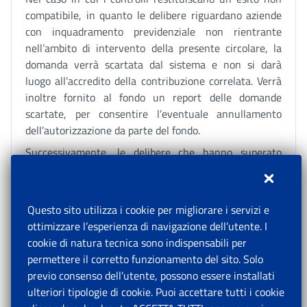
compatibile, in quanto le delibere riguardano aziende
con inquadramento previdenziale non rientrante
nell’ambito di intervento della presente circolare, la
domanda verrà scartata dal sistema e non si darà
luogo all’accredito della contribuzione correlata. Verrà
inoltre fornito al fondo un report delle domande
scartate, per consentire l’eventuale annullamento
dell’autorizzazione da parte del fondo.
Successivamente, le delibere che hanno superato
positivamente i controlli sopra descritti entrano sulla
piattaforma “Digiweb” e verranno trasferite
automaticamente su “Sistema Unico”, che
Questo sito utilizza i cookie per migliorare i servizi e
comunicherà all’azienda, per il tramite del Fascicolo
ottimizzare l’esperienza di navigazione dell’utente. I
aziendale, gli estremi dell’autorizzazione.
cookie di natura tecnica sono indispensabili per
7.
Istruzioni contabili
permettere il corretto funzionamento del sito. Solo
previo consenso dell’utente, possono essere installati
La rilevazione contabile della contribuzione correlata,
ulteriori tipologie di cookie. Puoi accettare tutti i cookie
prevista dall’articolo 34, comma 1, del D.lgs. n.