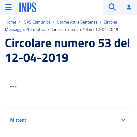
Vai al menu principale
Vai al contenuto principale
Vai al pie' di pagina
INPS ()
Ac
Apri cerca
Ti trovi in:
Home
INPS Comunica
Norme Atti e Sentenze
Circolari,
Messaggi e Normativa
Circolare numero 53 del 12-04-2019
Circolare numero 53 del
12-04-2019
Menu link servizio sezione
Dettaglio
Mittenti