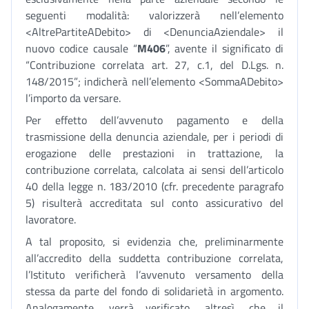
seguenti modalità: valorizzerà nell’elemento
<AltrePartiteADebito> di <DenunciaAziendale> il
nuovo codice causale “
M406
”, avente il significato di
“Contribuzione correlata art. 27, c.1, del D.Lgs. n.
148/2015”; indicherà nell’elemento <SommaADebito>
l’importo da versare.
Per effetto dell’avvenuto pagamento e della
trasmissione della denuncia aziendale, per i periodi di
erogazione delle prestazioni in trattazione, la
contribuzione correlata, calcolata ai sensi dell’articolo
40 della legge n. 183/2010 (cfr. precedente paragrafo
5) risulterà accreditata sul conto assicurativo del
lavoratore.
A tal proposito, si evidenzia che, preliminarmente
all’accredito della suddetta contribuzione correlata,
l’Istituto verificherà l’avvenuto versamento della
stessa da parte del fondo di solidarietà in argomento.
Analogamente, verrà verificato, altresì, che il