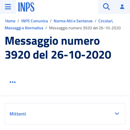
Vai al menu principale
Vai al contenuto principale
Vai al pie' di pagina
INPS ()
Ac
Apri cerca
Ti trovi in:
Home
INPS Comunica
Norme Atti e Sentenze
Circolari,
Messaggi e Normativa
Messaggio numero 3920 del 26-10-2020
Messaggio numero
3920 del 26-10-2020
Menu link servizio sezione
Dettaglio
Mittenti