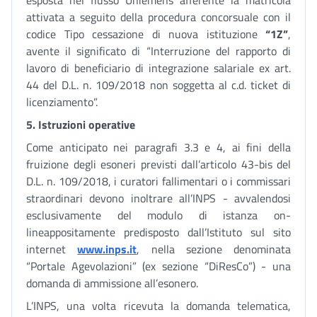
esposta nel flusso Uniemens afferente la matricola
attivata a seguito della procedura concorsuale con il
codice Tipo cessazione di nuova istituzione
“1Z”
,
avente il significato di “Interruzione del rapporto di
lavoro di beneficiario di integrazione salariale ex art.
44 del D.L. n. 109/2018 non soggetta al c.d. ticket di
licenziamento”.
5.
Istruzioni operative
Come anticipato nei paragrafi 3.3 e 4, ai fini della
fruizione degli esoneri previsti dall’articolo 43-bis del
D.L. n. 109/2018, i curatori fallimentari o i commissari
straordinari devono inoltrare all’INPS - avvalendosi
esclusivamente del modulo di istanza on-
lineappositamente predisposto dall’Istituto sul sito
internet
www.inps.it
, nella sezione denominata
“Portale Agevolazioni” (ex sezione “DiResCo”) - una
domanda di ammissione all’esonero.
L’INPS, una volta ricevuta la domanda telematica,