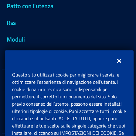
Patto con l'utenza
Rss
Moduli
Inps.design
Questo sito utilizza i cookie per migliorare i servizi e
Sedi e Contatti
ottimizzare l’esperienza di navigazione dell’utente. I
Ap
cookie di natura tecnica sono indispensabili per
permettere il corretto funzionamento del sito. Solo
Software
previo consenso dell’utente, possono essere installati
Ap
ulteriori tipologie di cookie. Puoi accettare tutti i cookie
cliccando sul pulsante ACCETTA TUTTI, oppure puoi
Note Legali
effettuare le tue scelte sulle singole categorie che vuoi
Ap
installare, cliccando su IMPOSTAZIONI DEI COOKIE. Se