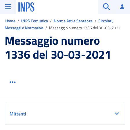
Vai al menu principale
Vai al contenuto principale
Vai al pie' di pagina
INPS ()
Ac
Apri cerca
Ti trovi in:
Home
INPS Comunica
Norme Atti e Sentenze
Circolari,
Messaggi e Normativa
Messaggio numero 1336 del 30-03-2021
Messaggio numero
1336 del 30-03-2021
Menu link servizio sezione
Dettaglio
Mittenti