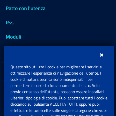
Patto con l'utenza
Rss
Moduli
Inps.design
Questo sito utilizza i cookie per migliorare i servizi e
Sedi e Contatti
ottimizzare l’esperienza di navigazione dell’utente. I
Ap
cookie di natura tecnica sono indispensabili per
permettere il corretto funzionamento del sito. Solo
Software
previo consenso dell’utente, possono essere installati
Ap
ulteriori tipologie di cookie. Puoi accettare tutti i cookie
cliccando sul pulsante ACCETTA TUTTI, oppure puoi
Note Legali
effettuare le tue scelte sulle singole categorie che vuoi
Ap