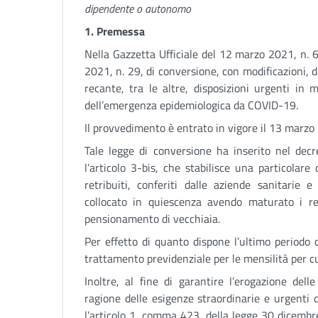
dipendente o autonomo
1. Premessa
Nella Gazzetta Ufficiale del 12 marzo 2021, n. 
2021, n. 29, di conversione, con modificazioni, 
recante, tra le altre, disposizioni urgenti in
dell’emergenza epidemiologica da COVID-19.
Il provvedimento è entrato in vigore il 13 marzo
Tale legge di conversione ha inserito nel decr
l’articolo 3-bis, che stabilisce una particolare 
retribuiti, conferiti dalle aziende sanitarie e
collocato in quiescenza avendo maturato i requ
pensionamento di vecchiaia.
Per effetto di quanto dispone l’ultimo periodo 
trattamento previdenziale per le mensilità per cui
Inoltre, al fine di garantire l’erogazione dell
ragione delle esigenze straordinarie e urgenti 
l’articolo 1, comma 423, della legge 30 dicembr