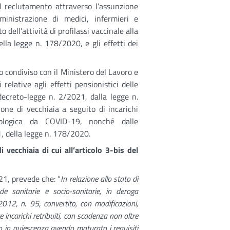
 al reclutamento attraverso l’assunzione
nistrazione di medici, infermieri e
 dell’attività di profilassi vaccinale alla
ella legge n. 178/2020, e gli effetti dei
o condiviso con il Ministero del Lavoro e
i relative agli effetti pensionistici delle
decreto-legge n. 2/2021, dalla legge n.
ne di vecchiaia a seguito di incarichi
iologica da COVID-19, nonché dalle
1, della legge n. 178/2020.
 vecchiaia di cui all’articolo 3-bis del
21, prevede che: “
In relazione allo stato di
 sanitarie e socio-sanitarie, in deroga
2012, n. 95, convertito, con modificazioni,
incarichi retribuiti, con scadenza non oltre
o in quiescenza avendo maturato i requisiti