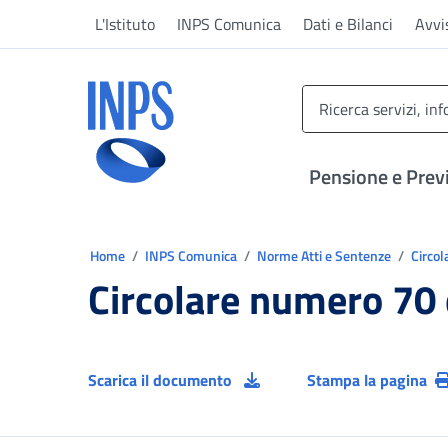
Vai al menu principale
Vai al contenuto principale
Vai al pie' di pagina
L'Istituto
INPS Comunica
Dati e Bilanci
Avvi
INPS ()
Pensione e Prev
Ti trovi in:
Home
INPS Comunica
Norme Atti e Sentenze
Circol
Circolare numero 70
Scarica il documento
Stampa la pagina