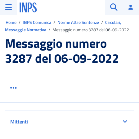
Vai al menu principale
Vai al contenuto principale
Vai al pie' di pagina
INPS ()
Ac
Apri cerca
Ti trovi in:
Home
INPS Comunica
Norme Atti e Sentenze
Circolari,
Messaggi e Normativa
Messaggio numero 3287 del 06-09-2022
Messaggio numero
3287 del 06-09-2022
Menu link servizio sezione
Dettaglio
Mittenti