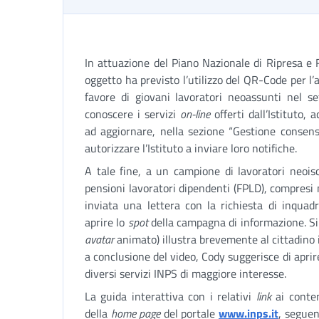
In attuazione del Piano Nazionale di Ripresa e R
oggetto ha previsto l’utilizzo del QR-Code per l
favore di giovani lavoratori neoassunti nel set
conoscere i servizi
on-line
offerti dall’Istituto,
ad aggiornare, nella sezione “Gestione consens
autorizzare l’Istituto a inviare loro notifiche.
A tale fine, a un campione di lavoratori neois
pensioni lavoratori dipendenti (FPLD), compresi n
inviata una lettera con la richiesta di inqua
aprire lo
spot
della campagna di informazione. Si 
avatar
animato) illustra brevemente al cittadino 
a conclusione del video, Cody suggerisce di aprir
diversi servizi INPS di maggiore interesse.
La guida interattiva con i relativi
link
ai conten
della
home page
del portale
www.inps.it
, seguen