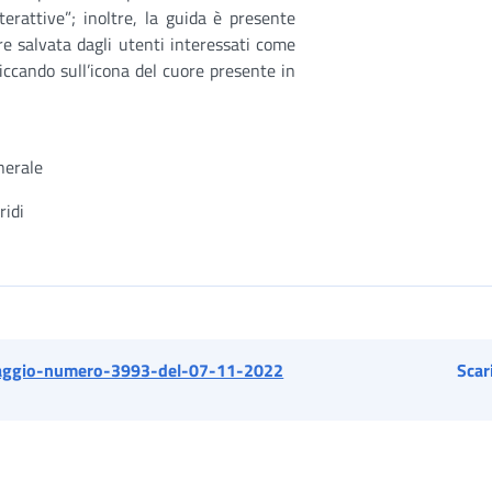
terattive”; inoltre, la guida è presente
e salvata dagli utenti interessati come
iccando sull’icona del cuore presente in
nerale
ridi
ggio-numero-3993-del-07-11-2022
Scar