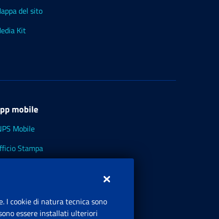
appa del sito
edia Kit
pp mobile
NPS Mobile
fficio Stampa
NPS - Museo Multimediale
NPS Cassetto Artigiani e Commercianti
e. I cookie di natura tecnica sono
ono essere installati ulteriori