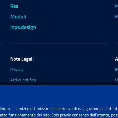
Rss
M
Moduli
M
Inps.design
Note Legali
A
Privacy
I
Atti di notifica
U
Impostazioni dei cookie
I
I
liorare i servizi e ottimizzare l’esperienza di navigazione dell’utent
retto funzionamento del sito. Solo previo consenso dell’utente, poss