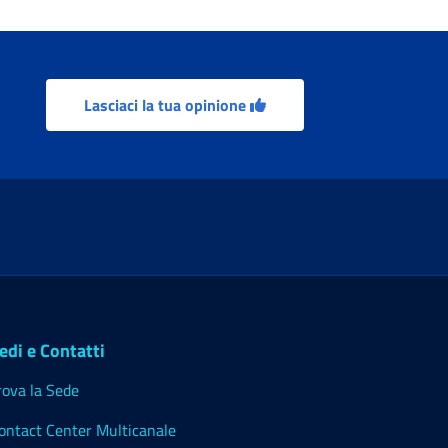
Lasciaci la tua opinione
edi e Contatti
rova la Sede
ontact Center Multicanale