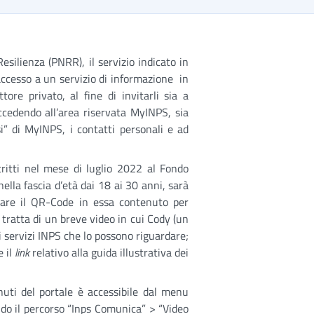
esilienza (PNRR), il servizio indicato in
’accesso a un servizio di informazione in
tore privato, al fine di invitarli sia a
 accedendo all’area riservata MyINPS, sia
i” di MyINPS, i contatti personali e ad
critti nel mese di luglio 2022 al Fondo
ella fascia d’età dai 18 ai 30 anni, sarà
drare il QR-Code in essa contenuto per
tratta di un breve video in cui Cody (un
i servizi INPS che lo possono riguardare;
e il
link
relativo alla guida illustrativa dei
uti del portale è accessibile dal menu
do il percorso “Inps Comunica” > “Video