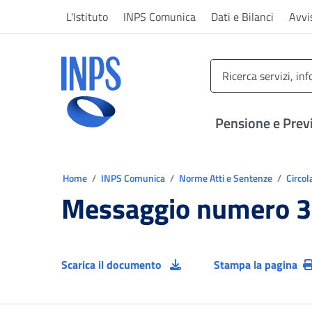
Vai al menu principale
Vai al contenuto principale
Vai al pie' di pagina
L'Istituto
INPS Comunica
Dati e Bilanci
Avvi
INPS ()
Pensione e Prev
Ti trovi in:
Home
INPS Comunica
Norme Atti e Sentenze
Circol
Messaggio numero 3
Scarica il documento
Stampa la pagina