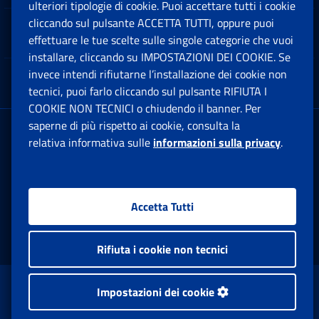
ulteriori tipologie di cookie. Puoi accettare tutti i cookie
cliccando sul pulsante ACCETTA TUTTI, oppure puoi
Note Legali
effettuare le tue scelte sulle singole categorie che vuoi
Ap
installare, cliccando su IMPOSTAZIONI DEI COOKIE. Se
invece intendi rifiutarne l’installazione dei cookie non
App mobile
Ap
tecnici, puoi farlo cliccando sul pulsante RIFIUTA I
COOKIE NON TECNICI o chiudendo il banner. Per
saperne di più rispetto ai cookie, consulta la
Sede Legale
: Via Ciro il Grande, 21
relativa informativa sulle
informazioni sulla privacy
.
00144 Roma
P.IVA 02121151001
Accetta Tutti
Facebook: Apre una nuova finestra
Twitter: Apre una nuova finestra
Whatsapp: Apre una nuova fi
Youtube: Apre una nuo
Instagram: Apre
Linkedin:
Rs
Rifiuta i cookie non tecnici
www.inps.gov.it © 1997-2026
Impostazioni dei cookie
Istituto Nazionale Previdenza Sociale.