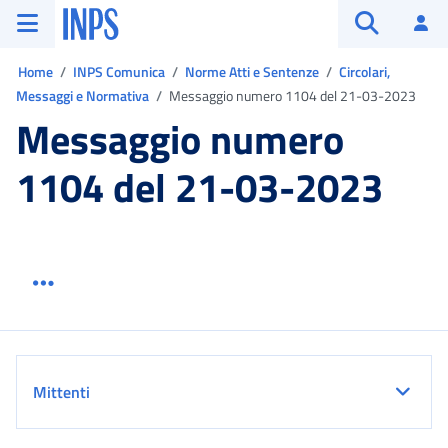
Vai al menu principale
Vai al contenuto principale
Vai al pie' di pagina
INPS ()
Ac
Apri cerca
Ti trovi in:
Home
INPS Comunica
Norme Atti e Sentenze
Circolari,
Messaggi e Normativa
Messaggio numero 1104 del 21-03-2023
Messaggio numero
1104 del 21-03-2023
Menu link servizio sezione
Dettaglio
Mittenti