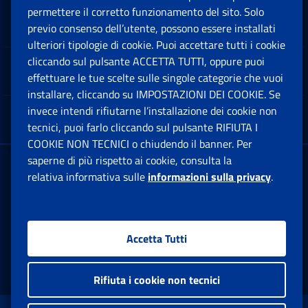
permettere il corretto funzionamento del sito. Solo
Software
previo consenso dell’utente, possono essere installati
Ap
ulteriori tipologie di cookie. Puoi accettare tutti i cookie
cliccando sul pulsante ACCETTA TUTTI, oppure puoi
Note Legali
effettuare le tue scelte sulle singole categorie che vuoi
Ap
installare, cliccando su IMPOSTAZIONI DEI COOKIE. Se
invece intendi rifiutarne l’installazione dei cookie non
App mobile
Ap
tecnici, puoi farlo cliccando sul pulsante RIFIUTA I
COOKIE NON TECNICI o chiudendo il banner. Per
saperne di più rispetto ai cookie, consulta la
Sede Legale
: Via Ciro il Grande, 21
relativa informativa sulle
informazioni sulla privacy
.
00144 Roma
P.IVA 02121151001
Accetta Tutti
Facebook: Apre una nuova finestra
Twitter: Apre una nuova finestra
Whatsapp: Apre una nuova fi
Youtube: Apre una nuo
Instagram: Apre
Linkedin:
Rs
Rifiuta i cookie non tecnici