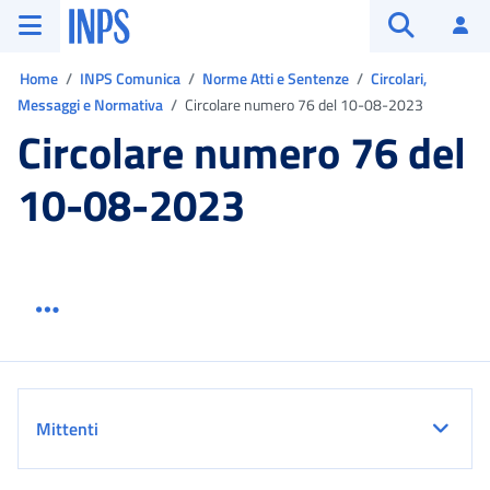
Vai al menu principale
Vai al contenuto principale
Vai al pie' di pagina
INPS ()
Ac
Apri cerca
Ti trovi in:
Home
INPS Comunica
Norme Atti e Sentenze
Circolari,
Messaggi e Normativa
Circolare numero 76 del 10-08-2023
Circolare numero 76 del
10-08-2023
Menu link servizio sezione
Dettaglio
Mittenti