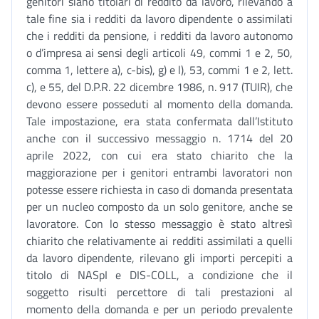
genitori siano titolari di reddito da lavoro, rilevando a
tale fine sia i redditi da lavoro dipendente o assimilati
che i redditi da pensione, i redditi da lavoro autonomo
o d’impresa ai sensi degli articoli 49, commi 1 e 2, 50,
comma 1, lettere a), c-bis), g) e l), 53, commi 1 e 2, lett.
c), e 55, del D.P.R. 22 dicembre 1986, n. 917 (TUIR), che
devono essere posseduti al momento della domanda.
Tale impostazione, era stata confermata dall’Istituto
anche con il successivo messaggio n. 1714 del 20
aprile 2022, con cui era stato chiarito che la
maggiorazione per i genitori entrambi lavoratori non
potesse essere richiesta in caso di domanda presentata
per un nucleo composto da un solo genitore, anche se
lavoratore. Con lo stesso messaggio è stato altresì
chiarito che relativamente ai redditi assimilati a quelli
da lavoro dipendente, rilevano gli importi percepiti a
titolo di NASpI e DIS-COLL, a condizione che il
soggetto risulti percettore di tali prestazioni al
momento della domanda e per un periodo prevalente