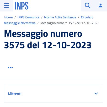
Vai al menu principale
Vai al contenuto principale
Vai al pie' di pagina
INPS ()
Ac
Apri cerca
Ti trovi in:
Home
INPS Comunica
Norme Atti e Sentenze
Circolari,
Messaggi e Normativa
Messaggio numero 3575 del 12-10-2023
Messaggio numero
3575 del 12-10-2023
Menu link servizio sezione
Dettaglio
Mittenti