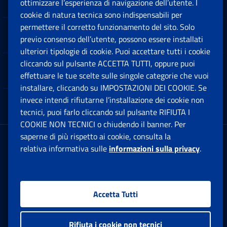
Sedi e Contatti
ottimizzare l’esperienza di navigazione dell’utente. I
Ap
cookie di natura tecnica sono indispensabili per
permettere il corretto funzionamento del sito. Solo
Software
previo consenso dell’utente, possono essere installati
Ap
ulteriori tipologie di cookie. Puoi accettare tutti i cookie
cliccando sul pulsante ACCETTA TUTTI, oppure puoi
Note Legali
effettuare le tue scelte sulle singole categorie che vuoi
Ap
installare, cliccando su IMPOSTAZIONI DEI COOKIE. Se
invece intendi rifiutarne l’installazione dei cookie non
App mobile
Ap
tecnici, puoi farlo cliccando sul pulsante RIFIUTA I
COOKIE NON TECNICI o chiudendo il banner. Per
saperne di più rispetto ai cookie, consulta la
Sede Legale
: Via Ciro il Grande, 21
relativa informativa sulle
informazioni sulla privacy
.
00144 Roma
P.IVA 02121151001
Accetta Tutti
Facebook: Apre una nuova finestra
Twitter: Apre una nuova finestra
Whatsapp: Apre una nuova fi
Youtube: Apre una nuo
Instagram: Apre
Linkedin:
Rs
Rifiuta i cookie non tecnici