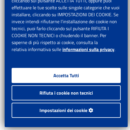
Pertanto, i datori di lavoro di cui all’articolo 17, comma
cliccando sul pulsante ACCETTA TUTTI, oppure puoi
2, della legge n. 84/1994, costituiti in forma di
effettuare le tue scelte sulle singole categorie che vuoi
cooperativa di lavoro
installare, cliccando su IMPOSTAZIONI DEI COOKIE. Se
[12]
non rientrano nell’ambito di
applicazione dell’articolo 3 del decreto legislativo del
invece intendi rifiutarne l’installazione dei cookie non
Capo provvisorio dello Stato n. 869/1947.
tecnici, puoi farlo cliccando sul pulsante RIFIUTA I
COOKIE NON TECNICI o chiudendo il banner. Per
saperne di più rispetto ai cookie, consulta la
Dal periodo di competenza successivo alla
relativa informativa sulle
informazioni sulla privacy
.
pubblicazione della presente circolare, la procedura di
calcolo verrà aggiornata al fine di recepire il carico
contributivo come sopra descritto (esclusione
contributo CIGS e obbligo contributivo di
Accetta Tutti
finanziamento del FIS).
Rifiuta i cookie non tecnici
Si ricorda che gli operatori di Sede devono profilare le
matricole interessate con il codice di autorizzazione
Impostazioni dei cookie
“1D” in aggiunta al codice di autorizzazione “0J”.