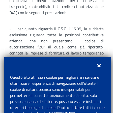
un’attività di movimentazione merci connessa al
trasporto), contraddistinti dal codice di autorizzazione
“4A”, con le seguenti precisazioni:
- per quanto riguarda il C.S.C. 1.15.05, la suddetta
esclusione riguarda tutte le posizioni contributive
aziendali che non presentano il codice di
autorizzazione “2U” (il quale, come già riportato,
connota le imprese di fornitura di lavoro temporaneo
in ambito portuale, con il codice Ateco 2007 52.24.20);
- per quanto riguarda il C.S.C. 1.15.06, la suddetta
esclusione riguarda le posizioni contributive aziendali
Questo sito utilizza i cookie per migliorare i servizi e
caratterizzate dai seguenti codici Ateco 2007: 52.22.09
ottimizzare l’esperienza di navigazione dell’utente. I
“Altre attività dei servizi connessi al trasporto
cookie di natura tecnica sono indispensabili per
marittimo e per vie d'acqua” e 52.23.00 “Attività dei
permettere il corretto funzionamento del sito. Solo
servizi connessi al trasporto aereo”.
previo consenso dell’utente, possono essere installati
ulteriori tipologie di cookie. Puoi accettare tutti i cookie