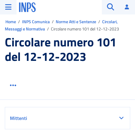
Vai al menu principale
Vai al contenuto principale
Vai al pie' di pagina
INPS ()
Ac
Apri cerca
Ti trovi in:
Home
INPS Comunica
Norme Atti e Sentenze
Circolari,
Messaggi e Normativa
Circolare numero 101 del 12-12-2023
Circolare numero 101
del 12-12-2023
Menu link servizio sezione
Dettaglio
Mittenti