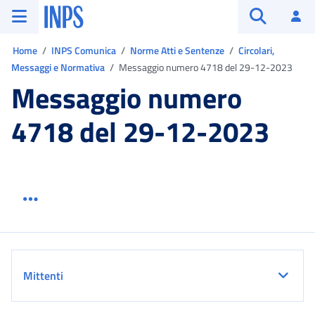
Vai al menu principale
Vai al contenuto principale
Vai al pie' di pagina
INPS ()
Ac
Apri cerca
Ti trovi in:
Home
INPS Comunica
Norme Atti e Sentenze
Circolari,
Messaggi e Normativa
Messaggio numero 4718 del 29-12-2023
Messaggio numero
4718 del 29-12-2023
Menu link servizio sezione
Dettaglio
Mittenti