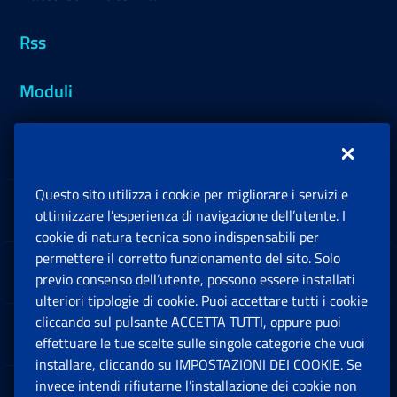
Rss
Moduli
Inps.design
Questo sito utilizza i cookie per migliorare i servizi e
Sedi e Contatti
ottimizzare l’esperienza di navigazione dell’utente. I
Ap
cookie di natura tecnica sono indispensabili per
permettere il corretto funzionamento del sito. Solo
Software
previo consenso dell’utente, possono essere installati
Ap
ulteriori tipologie di cookie. Puoi accettare tutti i cookie
cliccando sul pulsante ACCETTA TUTTI, oppure puoi
Note Legali
effettuare le tue scelte sulle singole categorie che vuoi
Ap
installare, cliccando su IMPOSTAZIONI DEI COOKIE. Se
invece intendi rifiutarne l’installazione dei cookie non