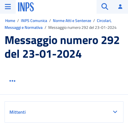
Vai al menu principale
Vai al contenuto principale
Vai al pie' di pagina
INPS ()
Ac
Apri cerca
Ti trovi in:
Home
INPS Comunica
Norme Atti e Sentenze
Circolari,
Messaggi e Normativa
Messaggio numero 292 del 23-01-2024
Messaggio numero 292
del 23-01-2024
Menu link servizio sezione
Dettaglio
Mittenti