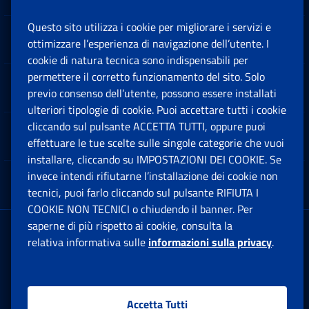
Questo sito utilizza i cookie per migliorare i servizi e
Sedi e Contatti
ottimizzare l’esperienza di navigazione dell’utente. I
Ap
cookie di natura tecnica sono indispensabili per
permettere il corretto funzionamento del sito. Solo
Software
previo consenso dell’utente, possono essere installati
Ap
ulteriori tipologie di cookie. Puoi accettare tutti i cookie
cliccando sul pulsante ACCETTA TUTTI, oppure puoi
Note Legali
effettuare le tue scelte sulle singole categorie che vuoi
Ap
installare, cliccando su IMPOSTAZIONI DEI COOKIE. Se
invece intendi rifiutarne l’installazione dei cookie non
App mobile
Ap
tecnici, puoi farlo cliccando sul pulsante RIFIUTA I
COOKIE NON TECNICI o chiudendo il banner. Per
saperne di più rispetto ai cookie, consulta la
Sede Legale
: Via Ciro il Grande, 21
relativa informativa sulle
informazioni sulla privacy
.
00144 Roma
P.IVA 02121151001
Accetta Tutti