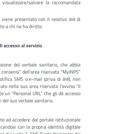
r visualizzare/salvare la raccomandata
e viene presentato con il relativo
link
di
te a chi ne ha diritto.
di accesso al servizio
ssione del verbale sanitario, che abbia
ne consensi” dell'area riservata “MyINPS”
notifica SMS o e-mail (priva di
link
), non
to nella sua area riservata l'avviso “Il
te un “Personal URL” che gli dà accesso
i del suo verbale sanitario.
nte ad accedere dal portale istituzionale
candosi con la propria identità digitale