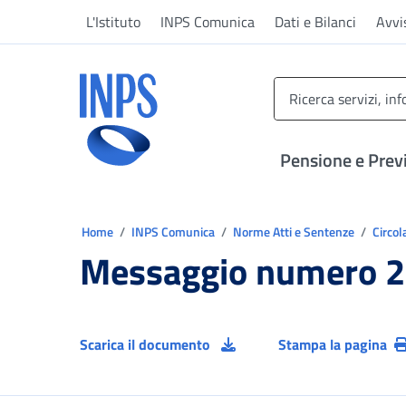
Vai al menu principale
Vai al contenuto principale
Vai al pie' di pagina
L'Istituto
INPS Comunica
Dati e Bilanci
Avvi
INPS ()
Pensione e Prev
Ti trovi in:
Home
INPS Comunica
Norme Atti e Sentenze
Circol
Messaggio numero 2
Scarica il documento
Stampa la pagina