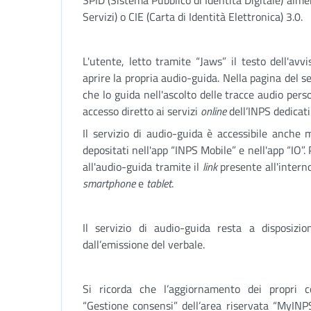
SPID (Sistema Pubblico di Identità Digitale) alme
Servizi) o CIE (Carta di Identità Elettronica) 3.0.
L'utente, letto tramite “Jaws” il testo dell'avv
aprire la propria audio-guida. Nella pagina del s
che lo guida nell'ascolto delle tracce audio perso
accesso diretto ai servizi
online
dell’INPS dedicati
Il servizio di audio-guida è accessibile anche m
depositati nell'app “INPS Mobile” e nell'app “IO”.
all'audio-guida tramite il
link
presente all'interno
smartphone
e
tablet
.
Il servizio di audio-guida resta a disposizi
dall’emissione del verbale.
Si ricorda che l’aggiornamento dei propri co
“Gestione consensi” dell’area riservata “MyINPS”