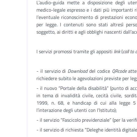
L’audio-guida mette a disposizione degli utent
medico-legale espresso e i dati più importanti r
l’eventuale riconoscimento di prestazioni econo
per legge. I contenuti sono stati altresì pers
soggetto, ai diritti e agli obblighi nascenti dall’
I servizi promossi tramite gli appositi
link
(
call to 
- il servizio di
Download
del codice
QRcode
attes
richiedere subito le agevolazioni previste per leg
- il nuovo “Portale della disabilità” (punto di ac
in tema di invalidità civile, cecità civile, sordi
1999, n. 68, e handicap di cui alla legge 5 
l’interazione degli utenti con l’Istituto);
- il servizio “Fascicolo previdenziale” (per la veri
- il servizio di richiesta “Deleghe identità digitale