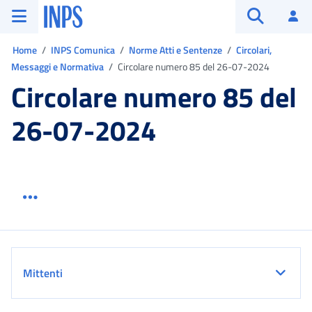
Vai al menu principale
Vai al contenuto principale
Vai al pie' di pagina
INPS ()
Ac
Apri cerca
Ti trovi in:
Home
INPS Comunica
Norme Atti e Sentenze
Circolari,
Messaggi e Normativa
Circolare numero 85 del 26-07-2024
Circolare numero 85 del
26-07-2024
Menu link servizio sezione
Dettaglio
Mittenti