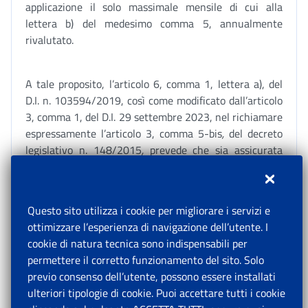
applicazione il solo massimale mensile di cui alla
lettera b) del medesimo comma 5, annualmente
rivalutato.
A tale proposito, l’articolo 6, comma 1, lettera a), del
D.I. n. 103594/2019, così come modificato dall’articolo
3, comma 1, del D.I. 29 settembre 2023, nel richiamare
espressamente l’articolo 3, comma 5-bis
,
del decreto
legislativo n. 148/2015
,
prevede che sia assicurata
l’erogazione dell’assegno di integrazione salariale in
misura pari al trattamento di integrazione salariale
ordinaria (CIGO), ossia all’80% della retribuzione globale
Questo sito utilizza i cookie per migliorare i servizi e
che sarebbe spettata al lavoratore per le ore non
ottimizzare l’esperienza di navigazione dell’utente. I
lavorate, con applicazione di un unico massimale,
cookie di natura tecnica sono indispensabili per
indipendentemente dalla retribuzione mensile di
permettere il corretto funzionamento del sito. Solo
riferimento per il calcolo del trattamento.
previo consenso dell’utente, possono essere installati
ulteriori tipologie di cookie. Puoi accettare tutti i cookie