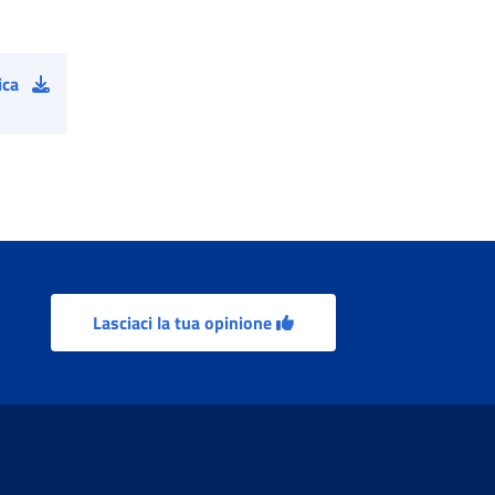
ica
Lasciaci la tua opinione