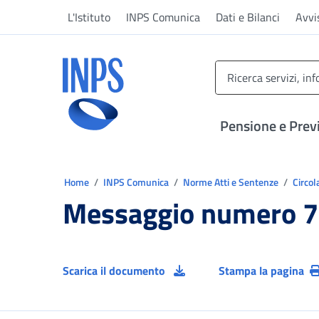
Vai al menu principale
Vai al contenuto principale
Vai al pie' di pagina
L'Istituto
INPS Comunica
Dati e Bilanci
Avvi
INPS ()
Pensione e Prev
Ti trovi in:
Home
INPS Comunica
Norme Atti e Sentenze
Circol
Messaggio numero 7
Scarica il documento
Stampa la pagina