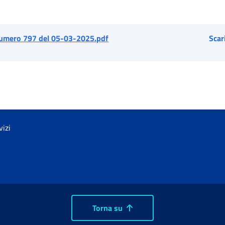
umero 797 del 05-03-2025.pdf
Scar
vizi
Torna su