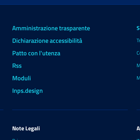
Amministrazione trasparente
S
Dichiarazione accessibilità
T
Patto con l'utenza
C
Rss
M
Moduli
M
Inps.design
Note Legali
A