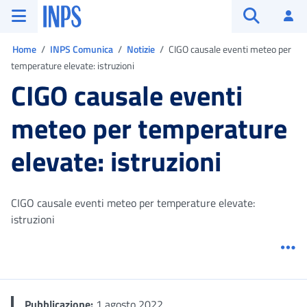
Vai al menu principale
Vai al contenuto principale
Vai al pie' di pagina
INPS ()
Ac
Apri cerca
Ti trovi in:
Home
INPS Comunica
Notizie
CIGO causale eventi meteo per
temperature elevate: istruzioni
CIGO causale eventi
meteo per temperature
elevate: istruzioni
CIGO causale eventi meteo per temperature elevate:
istruzioni
Me
Pubblicazione:
1 agosto 2022