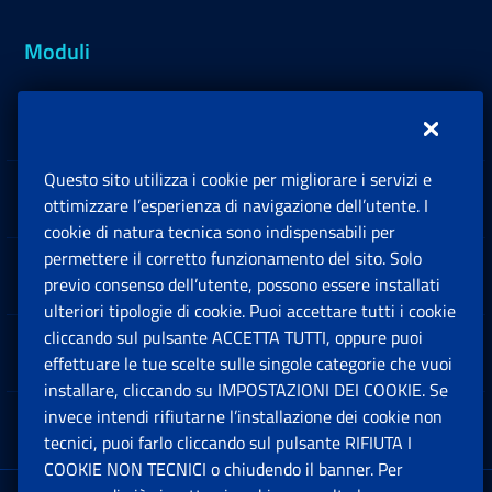
Moduli
Inps.design
Questo sito utilizza i cookie per migliorare i servizi e
Sedi e Contatti
ottimizzare l’esperienza di navigazione dell’utente. I
Ap
cookie di natura tecnica sono indispensabili per
permettere il corretto funzionamento del sito. Solo
Software
previo consenso dell’utente, possono essere installati
Ap
ulteriori tipologie di cookie. Puoi accettare tutti i cookie
cliccando sul pulsante ACCETTA TUTTI, oppure puoi
Note Legali
effettuare le tue scelte sulle singole categorie che vuoi
Ap
installare, cliccando su IMPOSTAZIONI DEI COOKIE. Se
invece intendi rifiutarne l’installazione dei cookie non
App mobile
Ap
tecnici, puoi farlo cliccando sul pulsante RIFIUTA I
COOKIE NON TECNICI o chiudendo il banner. Per