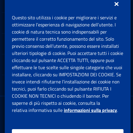
Questo sito utilizza i cookie per migliorare i servizi e
Sedi e Contatti
ottimizzare l’esperienza di navigazione dell’utente. I
Ap
cookie di natura tecnica sono indispensabili per
permettere il corretto funzionamento del sito. Solo
Software
previo consenso dell’utente, possono essere installati
Ap
ulteriori tipologie di cookie. Puoi accettare tutti i cookie
cliccando sul pulsante ACCETTA TUTTI, oppure puoi
Note Legali
effettuare le tue scelte sulle singole categorie che vuoi
Ap
installare, cliccando su IMPOSTAZIONI DEI COOKIE. Se
invece intendi rifiutarne l’installazione dei cookie non
App mobile
Ap
tecnici, puoi farlo cliccando sul pulsante RIFIUTA I
COOKIE NON TECNICI o chiudendo il banner. Per
saperne di più rispetto ai cookie, consulta la
Sede Legale
: Via Ciro il Grande, 21
relativa informativa sulle
informazioni sulla privacy
.
00144 Roma
P.IVA 02121151001