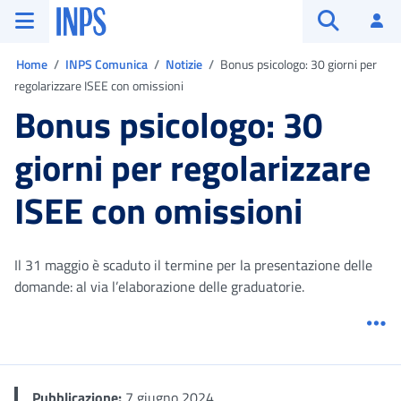
Vai al menu principale
Vai al contenuto principale
Vai al pie' di pagina
INPS ()
Ac
Apri cerca
Ti trovi in:
Home
INPS Comunica
Notizie
Bonus psicologo: 30 giorni per
regolarizzare ISEE con omissioni
Bonus psicologo: 30
giorni per regolarizzare
ISEE con omissioni
Il 31 maggio è scaduto il termine per la presentazione delle
domande: al via l’elaborazione delle graduatorie.
Me
Pubblicazione:
7 giugno 2024