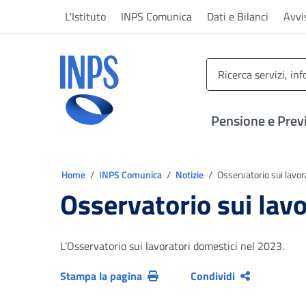
Vai al menu principale
Vai al contenuto principale
Vai al pie' di pagina
L'Istituto
INPS Comunica
Dati e Bilanci
Avvi
INPS ()
Pensione e Prev
Ti trovi in:
Home
INPS Comunica
Notizie
Osservatorio sui lavora
Osservatorio sui lavo
L’Osservatorio sui lavoratori domestici nel 2023.
Stampa la pagina
Condividi