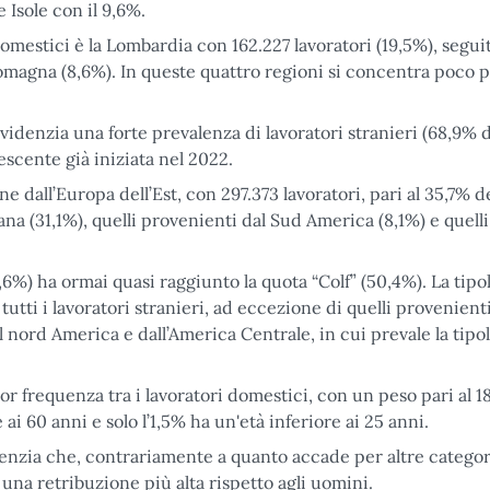
 Isole con il 9,6%.
mestici è la Lombardia con 162.227 lavoratori (19,5%), seguit
 Romagna (8,6%). In queste quattro regioni si concentra poco p
videnzia una forte
prevalenza di lavoratori stranieri (68,9% 
scente già iniziata nel 2022.
 dall’Europa dell’Est, con 297.373 lavoratori, pari al 35,7% de
ana (31,1%), quelli provenienti dal Sud America (8,1%) e quelli 
,6%) ha ormai quasi raggiunto la quota “Colf” (50,4%). La tipo
i tutti i lavoratori stranieri, ad eccezione di quelli provenient
al nord America e dall’America Centrale, in cui prevale la tipo
or frequenza tra i lavoratori domestici, con un peso pari al 1
ai 60 anni e solo l’1,5% ha un'età inferiore ai 25 anni.
enzia che, contrariamente a quanto accade per altre categor
una retribuzione più alta rispetto agli uomini.