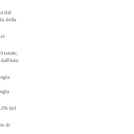
a dal
iù della
del
l totale;
dall’Asia
logia
i
logia
8,1% del
ie di