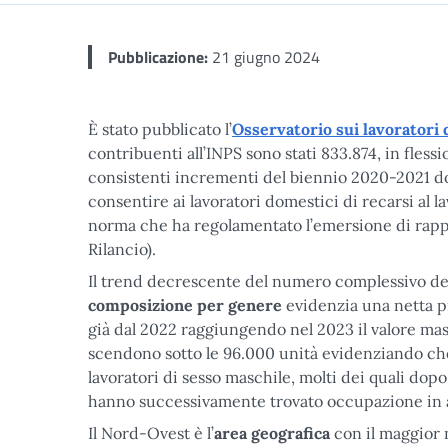
Pubblicazione:
21 giugno 2024
È stato pubblicato l’
Osservatorio sui lavoratori
contribuenti all’INPS sono stati 833.874, in fles
consistenti incrementi del biennio 2020-2021 do
consentire ai lavoratori domestici di recarsi al l
norma che ha regolamentato l’emersione di rappor
Rilancio).
Il trend decrescente del numero complessivo dei
composizione per genere
evidenzia una netta pr
già dal 2022 raggiungendo nel 2023 il valore mass
scendono sotto le 96.000 unità evidenziando che
lavoratori di sesso maschile, molti dei quali dop
hanno successivamente trovato occupazione in alt
Il Nord-Ovest è l’
area geografica
con il maggior 