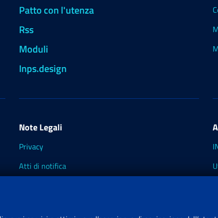
Patto con l'utenza
C
Rss
M
Moduli
M
Inps.design
Note Legali
A
Privacy
I
Atti di notifica
U
Impostazioni dei cookie
I
I