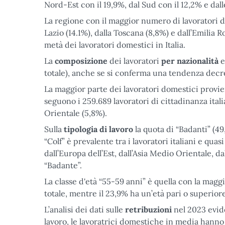
Nord-Est con il 19,9%, dal Sud con il 12,2% e dalle
La regione con il maggior numero di lavoratori do
Lazio (14.1%), dalla Toscana (8,8%) e dall’Emilia
metà dei lavoratori domestici in Italia.
La
composizione
dei lavoratori
per nazionalità
e
totale), anche se si conferma una tendenza decre
La maggior parte dei lavoratori domestici proviene
seguono i 259.689 lavoratori di cittadinanza itali
Orientale (5,8%).
Sulla
tipologia di lavoro
la quota di “Badanti” (49
“Colf” è prevalente tra i lavoratori italiani e quas
dall’Europa dell’Est, dall’Asia Medio Orientale, d
“Badante”.
La classe d'età “55-59 anni” è quella con la maggi
totale, mentre il 23,9% ha un’età pari o superiore 
L’analisi dei dati sulle
retribuzioni
nel 2023 evid
lavoro, le lavoratrici domestiche in media hanno 