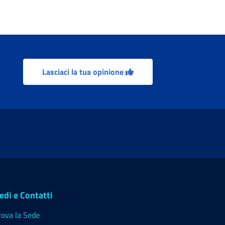
Lasciaci la tua opinione
edi e Contatti
rova la Sede