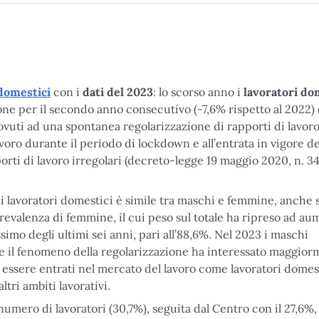
 domestici
con i
dati del 2023
: lo scorso anno i
lavoratori do
sione per il secondo anno consecutivo (-7,6% rispetto al 2022)
vuti ad una spontanea regolarizzazione di rapporti di lavor
avoro durante il periodo di lockdown e all’entrata in vigore de
ti di lavoro irregolari (decreto-legge 19 maggio 2020, n. 3
 lavoratori domestici è simile tra maschi e femmine, anche s
evalenza di femmine, il cui peso sul totale ha ripreso ad a
imo degli ultimi sei anni, pari all’88,6%. Nel 2023 i maschi
 il fenomeno della regolarizzazione ha interessato maggior
o essere entrati nel mercato del lavoro come lavoratori domest
ri ambiti lavorativi.
numero di lavoratori (30,7%), seguita dal Centro con il 27,6%,