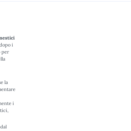
mestici
 dopo i
o per
lla
4
e la
umentare
mente i
ici,
 dal