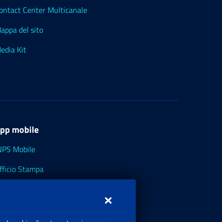
ontact Center Multicanale
appa del sito
edia Kit
pp mobile
NPS Mobile
fficio Stampa
NPS - Museo Multimediale
NPS Cassetto Artigiani e Commercianti