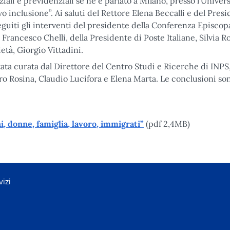
ziali e previdenziali se ne è parlato a Milano, presso l’Univers
 inclusione”. Ai saluti del Rettore Elena Beccalli e del Pres
eguiti gli interventi del presidente della Conferenza Episcop
 Francesco Chelli, della Presidente di Poste Italiane, Silvia R
età, Giorgio Vittadini.
ata curata dal Direttore del Centro Studi e Ricerche di INPS
ro Rosina, Claudio Lucifora e Elena Marta. Le conclusioni so
, donne, famiglia, lavoro, immigrati
”
(pdf 2,4MB)
vizi