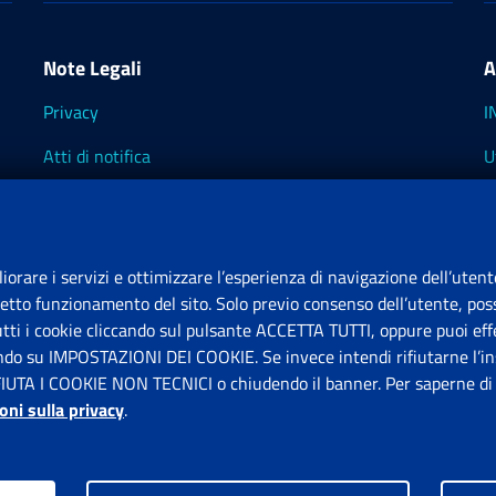
Note Legali
A
Privacy
I
Atti di notifica
U
Impostazioni dei cookie
I
I
liorare i servizi e ottimizzare l’esperienza di navigazione dell’utent
retto funzionamento del sito. Solo previo consenso dell’utente, poss
tutti i cookie cliccando sul pulsante ACCETTA TUTTI, oppure puoi effe
S
ando su IMPOSTAZIONI DEI COOKIE. Se invece intendi rifiutarne l’ins
FIUTA I COOKIE NON TECNICI o chiudendo il banner. Per saperne di p
P
oni sulla privacy
.