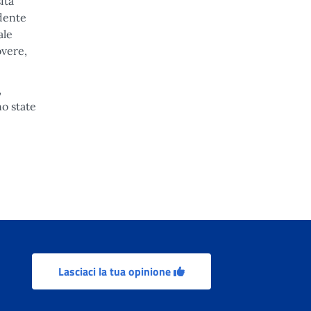
ità
idente
ale
overe,
,
no state
Lasciaci la tua opinione