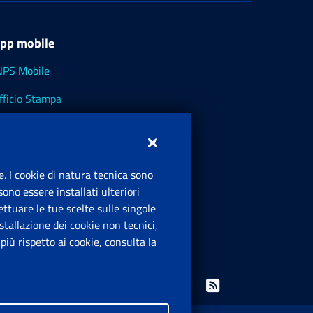
pp mobile
NPS Mobile
fficio Stampa
NPS - Museo Multimediale
NPS Cassetto Artigiani e Commercianti
e. I cookie di natura tecnica sono
ono essere installati ulteriori
ttuare le tue scelte sulle singole
ede Legale
: Via Ciro il Grande, 21
tallazione dei cookie non tecnici,
00144 Roma
iù rispetto ai cookie, consulta la
.IVA 02121151001
Facebook: Apre una nuova finestra
Twitter: Apre una nuova finestra
Whatsapp: Apre una nuova finestra
Youtube: Apre una nuova fine
Instagram: Apre una nuo
Linkedin: Apre una 
Rss: Apre una