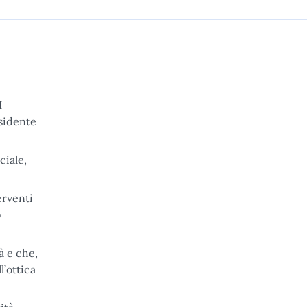
I
esidente
ciale,
erventi
o
à e che,
l’ottica