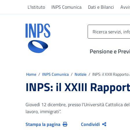
Vai al menu principale
Vai al contenuto principale
Vai al pie' di pagina
L'Istituto
INPS Comunica
Dati e Bilanci
Avvi
INPS ()
Pensione e Prev
Ti trovi in:
Home
INPS Comunica
Notizie
INPS: il XXIII Rapporto
INPS: il XXIII Rappor
Giovedì 12 dicembre, presso l’Università Cattolica del
lavoro, immigrati”.
Stampa la pagina
Condividi