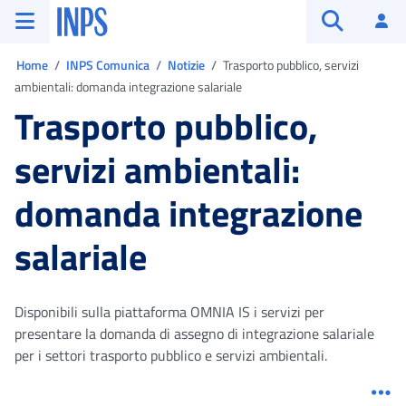
Vai al menu principale
Vai al contenuto principale
Vai al pie' di pagina
INPS ()
Ac
Apri cerca
Ti trovi in:
Home
INPS Comunica
Notizie
Trasporto pubblico, servizi
ambientali: domanda integrazione salariale
Trasporto pubblico,
servizi ambientali:
domanda integrazione
salariale
Disponibili sulla piattaforma OMNIA IS i servizi per
presentare la domanda di assegno di integrazione salariale
per i settori trasporto pubblico e servizi ambientali.