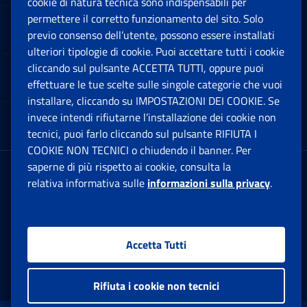
cookie di natura tecnica sono indispensabili per
permettere il corretto funzionamento del sito. Solo
Software
previo consenso dell’utente, possono essere installati
Ap
ulteriori tipologie di cookie. Puoi accettare tutti i cookie
cliccando sul pulsante ACCETTA TUTTI, oppure puoi
Note Legali
effettuare le tue scelte sulle singole categorie che vuoi
Ap
installare, cliccando su IMPOSTAZIONI DEI COOKIE. Se
invece intendi rifiutarne l’installazione dei cookie non
App mobile
Ap
tecnici, puoi farlo cliccando sul pulsante RIFIUTA I
COOKIE NON TECNICI o chiudendo il banner. Per
saperne di più rispetto ai cookie, consulta la
Sede Legale
: Via Ciro il Grande, 21
relativa informativa sulle
informazioni sulla privacy
.
00144 Roma
P.IVA 02121151001
Accetta Tutti
Facebook: Apre una nuova finestra
Twitter: Apre una nuova finestra
Whatsapp: Apre una nuova fi
Youtube: Apre una nuo
Instagram: Apre
Linkedin:
Rs
Rifiuta i cookie non tecnici