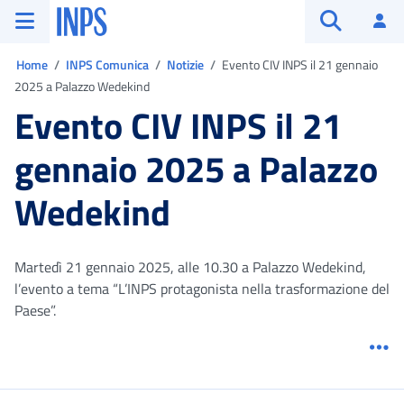
Vai al menu principale
Vai al contenuto principale
Vai al pie' di pagina
INPS ()
Ac
Apri cerca
Ti trovi in:
Home
INPS Comunica
Notizie
Evento CIV INPS il 21 gennaio
2025 a Palazzo Wedekind
Evento CIV INPS il 21
gennaio 2025 a Palazzo
Wedekind
Martedì 21 gennaio 2025, alle 10.30 a Palazzo Wedekind,
l’evento a tema “L’INPS protagonista nella trasformazione del
Paese”.
Me