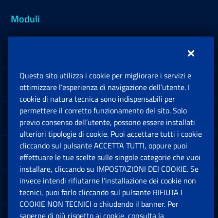
Moduli
Inps.design
Questo sito utilizza i cookie per migliorare i servizi e
Sedi e Contatti
ottimizzare l’esperienza di navigazione dell’utente. I
Ap
cookie di natura tecnica sono indispensabili per
permettere il corretto funzionamento del sito. Solo
Software
previo consenso dell’utente, possono essere installati
Ap
ulteriori tipologie di cookie. Puoi accettare tutti i cookie
cliccando sul pulsante ACCETTA TUTTI, oppure puoi
Note Legali
effettuare le tue scelte sulle singole categorie che vuoi
Ap
installare, cliccando su IMPOSTAZIONI DEI COOKIE. Se
invece intendi rifiutarne l’installazione dei cookie non
App mobile
Ap
tecnici, puoi farlo cliccando sul pulsante RIFIUTA I
COOKIE NON TECNICI o chiudendo il banner. Per
saperne di più rispetto ai cookie, consulta la