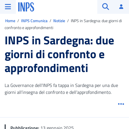
Vai al menu principale
Vai al contenuto principale
Vai al pie' di pagina
INPS ()
Ac
Apri cerca
Ti trovi in:
Home
INPS Comunica
Notizie
INPS in Sardegna: due giorni di
confronto e approfondimenti
INPS in Sardegna: due
giorni di confronto e
approfondimenti
La Governance dell’INPS fa tappa in Sardegna per una due
giorni all’insegna del confronto e dell’approfondimento.
Me
Pubblicazione:
13 gennaio 2025