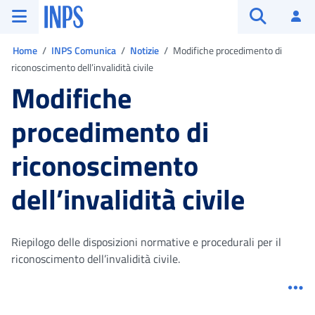
Vai al menu principale
Vai al contenuto principale
Vai al pie' di pagina
INPS ()
Ac
Apri cerca
Ti trovi in:
Home
INPS Comunica
Notizie
Modifiche procedimento di
riconoscimento dell’invalidità civile
Modifiche
procedimento di
riconoscimento
dell’invalidità civile
Riepilogo delle disposizioni normative e procedurali per il
riconoscimento dell’invalidità civile.
Me