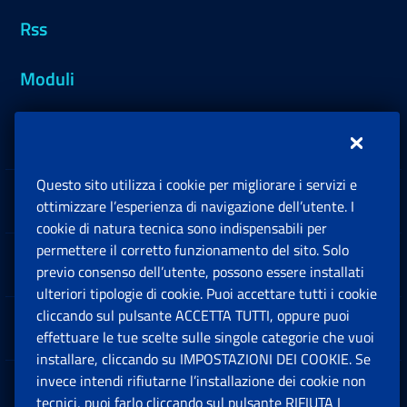
Rss
Moduli
Inps.design
Questo sito utilizza i cookie per migliorare i servizi e
Sedi e Contatti
ottimizzare l’esperienza di navigazione dell’utente. I
Ap
cookie di natura tecnica sono indispensabili per
permettere il corretto funzionamento del sito. Solo
Software
previo consenso dell’utente, possono essere installati
Ap
ulteriori tipologie di cookie. Puoi accettare tutti i cookie
cliccando sul pulsante ACCETTA TUTTI, oppure puoi
Note Legali
effettuare le tue scelte sulle singole categorie che vuoi
Ap
installare, cliccando su IMPOSTAZIONI DEI COOKIE. Se
invece intendi rifiutarne l’installazione dei cookie non
App mobile
Ap
tecnici, puoi farlo cliccando sul pulsante RIFIUTA I