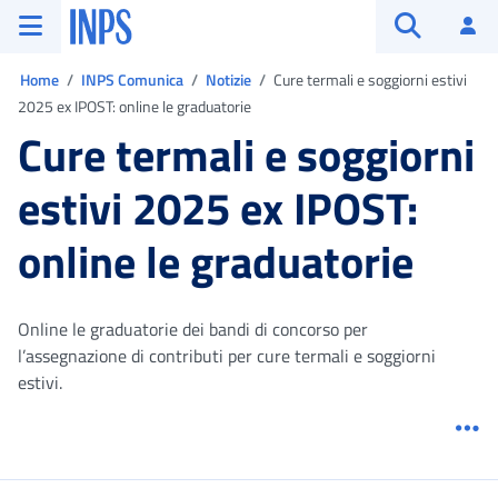
Vai al menu principale
Vai al contenuto principale
Vai al pie' di pagina
INPS ()
Ac
Apri cerca
Ti trovi in:
Home
INPS Comunica
Notizie
Cure termali e soggiorni estivi
2025 ex IPOST: online le graduatorie
Cure termali e soggiorni
estivi 2025 ex IPOST:
online le graduatorie
Online le graduatorie dei bandi di concorso per
l’assegnazione di contributi per cure termali e soggiorni
estivi.
Me