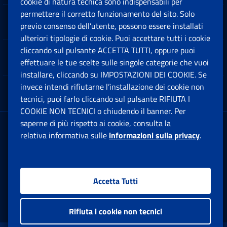
cookie di natura tecnica sono indispensabili per
permettere il corretto funzionamento del sito. Solo
Software
previo consenso dell’utente, possono essere installati
Ap
ulteriori tipologie di cookie. Puoi accettare tutti i cookie
cliccando sul pulsante ACCETTA TUTTI, oppure puoi
Note Legali
effettuare le tue scelte sulle singole categorie che vuoi
Ap
installare, cliccando su IMPOSTAZIONI DEI COOKIE. Se
invece intendi rifiutarne l’installazione dei cookie non
App mobile
Ap
tecnici, puoi farlo cliccando sul pulsante RIFIUTA I
COOKIE NON TECNICI o chiudendo il banner. Per
saperne di più rispetto ai cookie, consulta la
Sede Legale
: Via Ciro il Grande, 21
relativa informativa sulle
informazioni sulla privacy
.
00144 Roma
P.IVA 02121151001
Accetta Tutti
Facebook: Apre una nuova finestra
Twitter: Apre una nuova finestra
Whatsapp: Apre una nuova fi
Youtube: Apre una nuo
Instagram: Apre
Linkedin:
Rs
Rifiuta i cookie non tecnici