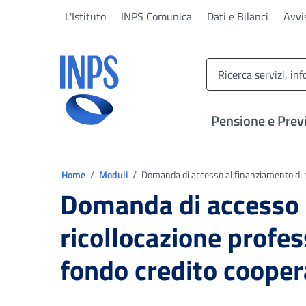
Vai al menu principale
Vai al contenuto principale
Vai al pie' di pagina
L'Istituto
INPS Comunica
Dati e Bilanci
Avvi
INPS ()
Pensione e Prev
Ti trovi in:
Home
Moduli
Domanda di accesso al finanziamento di pr
Domanda di accesso a
ricollocazione profes
fondo credito cooper