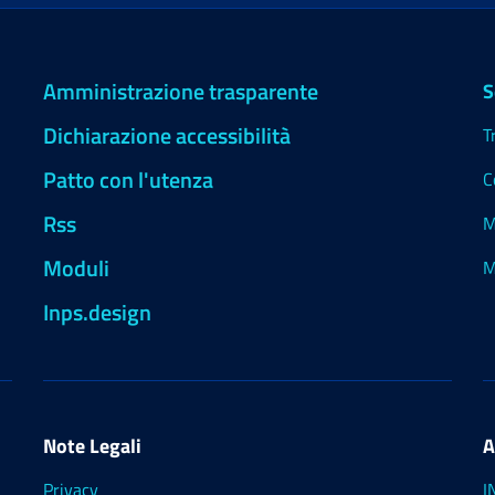
Amministrazione trasparente
S
Dichiarazione accessibilità
T
Patto con l'utenza
C
Rss
M
Moduli
M
Inps.design
Note Legali
A
Privacy
I