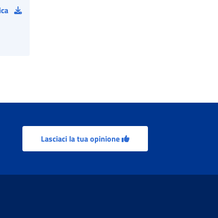
ica
Lasciaci la tua opinione