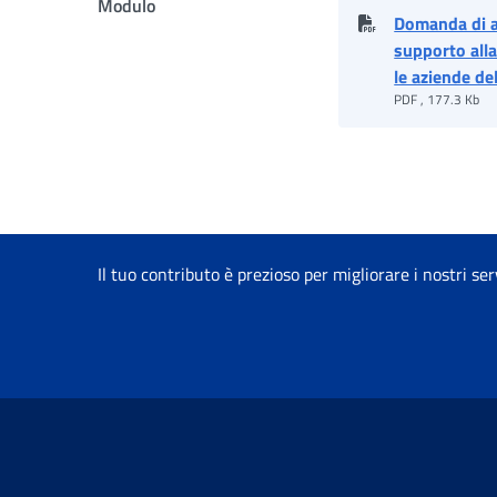
Modulo
Domanda di a
supporto alla
le aziende de
PDF , 177.3 Kb
Il tuo contributo è prezioso per migliorare i nostri ser