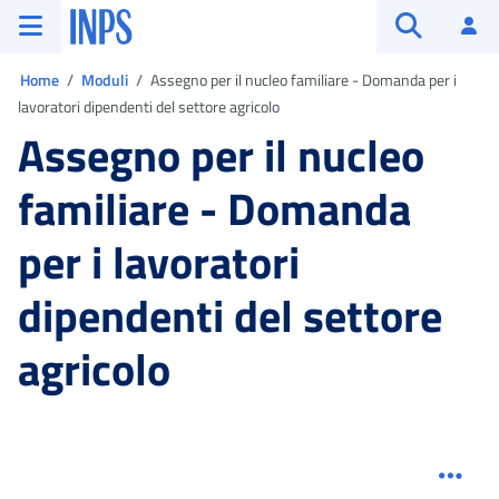
Vai al menu principale
Vai al contenuto principale
Vai al pie' di pagina
INPS ()
Ac
Apri cerca
Ti trovi in:
Home
Moduli
Assegno per il nucleo familiare - Domanda per i
lavoratori dipendenti del settore agricolo
Assegno per il nucleo
familiare - Domanda
per i lavoratori
dipendenti del settore
agricolo