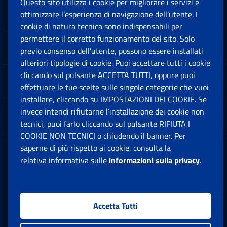
Questo sito utilizza i cookie per migliorare i servizi e
Sedi e Contatti
ottimizzare l’esperienza di navigazione dell’utente. I
Ap
cookie di natura tecnica sono indispensabili per
permettere il corretto funzionamento del sito. Solo
Software
previo consenso dell’utente, possono essere installati
Ap
ulteriori tipologie di cookie. Puoi accettare tutti i cookie
cliccando sul pulsante ACCETTA TUTTI, oppure puoi
Note Legali
effettuare le tue scelte sulle singole categorie che vuoi
Ap
installare, cliccando su IMPOSTAZIONI DEI COOKIE. Se
invece intendi rifiutarne l’installazione dei cookie non
App mobile
Ap
tecnici, puoi farlo cliccando sul pulsante RIFIUTA I
COOKIE NON TECNICI o chiudendo il banner. Per
saperne di più rispetto ai cookie, consulta la
Sede Legale
: Via Ciro il Grande, 21
relativa informativa sulle
informazioni sulla privacy
.
00144 Roma
P.IVA 02121151001
Accetta Tutti