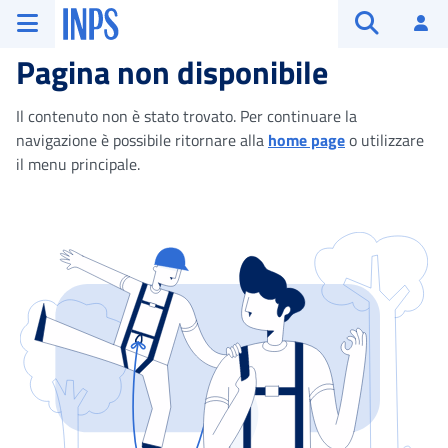
Vai al menu principale
Vai al contenuto principale
Vai al pie' di pagina
INPS ()
Ac
Apri cerca
Pagina non disponibile
Il contenuto non è stato trovato. Per continuare la
navigazione è possibile ritornare alla
home page
o utilizzare
il menu principale.