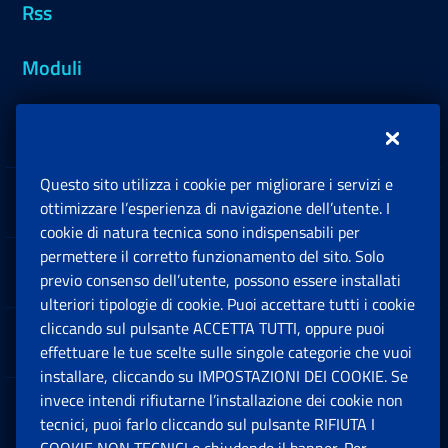
Rss
Moduli
Inps.design
Questo sito utilizza i cookie per migliorare i servizi e
Sedi e Contatti
ottimizzare l’esperienza di navigazione dell’utente. I
Ap
cookie di natura tecnica sono indispensabili per
permettere il corretto funzionamento del sito. Solo
Software
previo consenso dell’utente, possono essere installati
Ap
ulteriori tipologie di cookie. Puoi accettare tutti i cookie
cliccando sul pulsante ACCETTA TUTTI, oppure puoi
Note Legali
effettuare le tue scelte sulle singole categorie che vuoi
Ap
installare, cliccando su IMPOSTAZIONI DEI COOKIE. Se
invece intendi rifiutarne l’installazione dei cookie non
App mobile
Ap
tecnici, puoi farlo cliccando sul pulsante RIFIUTA I