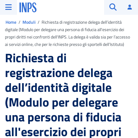
Vai al menu principale
Vai al contenuto principale
Vai al pie' di pagina
INPS ()
Ac
Apri cerca
Ti trovi in:
Home
Moduli
Richiesta di registrazione delega dell’identità
digitale (Modulo per delegare una persona di fiducia all'esercizio dei
propri diritti nei confronti dell'INPS. La delega è valida sia per l’accesso
ai servizi online, che per le richieste presso gli sportelli dell’Istituto)
Richiesta di
registrazione delega
dell’identità digitale
(Modulo per delegare
una persona di fiducia
all'esercizio dei propri