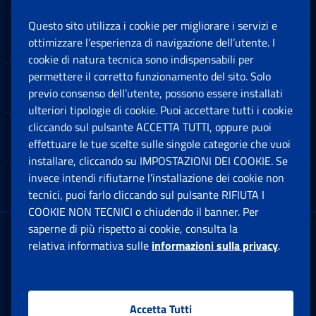
Questo sito utilizza i cookie per migliorare i servizi e
Sedi e Contatti
ottimizzare l’esperienza di navigazione dell’utente. I
Ap
cookie di natura tecnica sono indispensabili per
permettere il corretto funzionamento del sito. Solo
Software
previo consenso dell’utente, possono essere installati
Ap
ulteriori tipologie di cookie. Puoi accettare tutti i cookie
cliccando sul pulsante ACCETTA TUTTI, oppure puoi
Note Legali
effettuare le tue scelte sulle singole categorie che vuoi
Ap
installare, cliccando su IMPOSTAZIONI DEI COOKIE. Se
invece intendi rifiutarne l’installazione dei cookie non
App mobile
Ap
tecnici, puoi farlo cliccando sul pulsante RIFIUTA I
COOKIE NON TECNICI o chiudendo il banner. Per
saperne di più rispetto ai cookie, consulta la
Sede Legale
: Via Ciro il Grande, 21
relativa informativa sulle
informazioni sulla privacy
.
00144 Roma
P.IVA 02121151001
Accetta Tutti