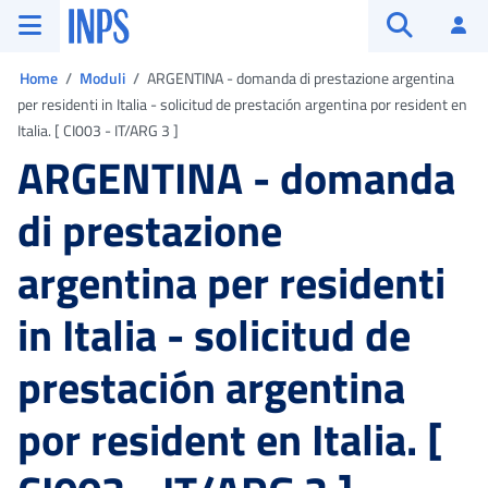
Vai al menu principale
Vai al contenuto principale
Vai al pie' di pagina
INPS ()
Ac
Apri cerca
Ti trovi in:
Home
Moduli
ARGENTINA - domanda di prestazione argentina
per residenti in Italia - solicitud de prestación argentina por resident en
Italia. [ CI003 - IT/ARG 3 ]
ARGENTINA - domanda
di prestazione
argentina per residenti
in Italia - solicitud de
prestación argentina
por resident en Italia. [