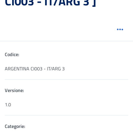
CI003 - IT/ARG 3 ]
Menu
Codice:
ARGENTINA CI003 - IT/ARG 3
Versione:
1.0
Categorie: