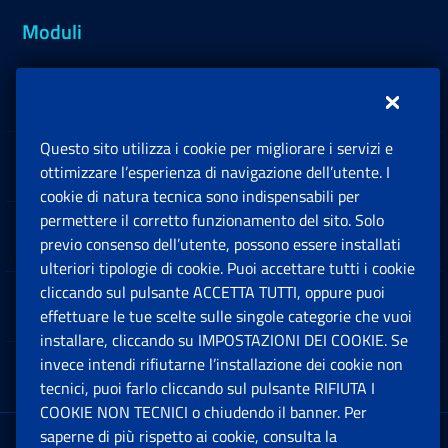
Moduli
Inps.design
Questo sito utilizza i cookie per migliorare i servizi e
Sedi e Contatti
ottimizzare l’esperienza di navigazione dell’utente. I
Ap
cookie di natura tecnica sono indispensabili per
permettere il corretto funzionamento del sito. Solo
Software
previo consenso dell’utente, possono essere installati
Ap
ulteriori tipologie di cookie. Puoi accettare tutti i cookie
cliccando sul pulsante ACCETTA TUTTI, oppure puoi
Note Legali
effettuare le tue scelte sulle singole categorie che vuoi
Ap
installare, cliccando su IMPOSTAZIONI DEI COOKIE. Se
invece intendi rifiutarne l’installazione dei cookie non
App mobile
Ap
tecnici, puoi farlo cliccando sul pulsante RIFIUTA I
COOKIE NON TECNICI o chiudendo il banner. Per
saperne di più rispetto ai cookie, consulta la