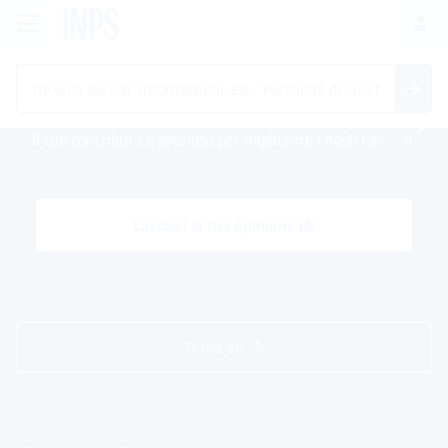
Vai al menu principale
Vai al contenuto principale
Vai al pie' di pagina
INPS ()
Ac
Il tuo contributo è prezioso per migliorare i nostri servizi
Lasciaci la tua opinione
Torna su