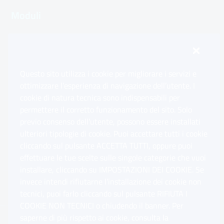
Moduli
Inps.design
Questo sito utilizza i cookie per migliorare i servizi e
Sedi e Contatti
ottimizzare l’esperienza di navigazione dell’utente. I
Ap
cookie di natura tecnica sono indispensabili per
permettere il corretto funzionamento del sito. Solo
Software
previo consenso dell’utente, possono essere installati
Ap
ulteriori tipologie di cookie. Puoi accettare tutti i cookie
cliccando sul pulsante ACCETTA TUTTI, oppure puoi
Note Legali
effettuare le tue scelte sulle singole categorie che vuoi
Ap
installare, cliccando su IMPOSTAZIONI DEI COOKIE. Se
invece intendi rifiutarne l’installazione dei cookie non
App mobile
Ap
tecnici, puoi farlo cliccando sul pulsante RIFIUTA I
COOKIE NON TECNICI o chiudendo il banner. Per
saperne di più rispetto ai cookie, consulta la