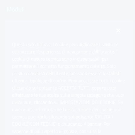
Moduli
Inps.design
Questo sito utilizza i cookie per migliorare i servizi e
Sedi e Contatti
ottimizzare l’esperienza di navigazione dell’utente. I
Ap
cookie di natura tecnica sono indispensabili per
permettere il corretto funzionamento del sito. Solo
Software
previo consenso dell’utente, possono essere installati
Ap
ulteriori tipologie di cookie. Puoi accettare tutti i cookie
cliccando sul pulsante ACCETTA TUTTI, oppure puoi
Note Legali
effettuare le tue scelte sulle singole categorie che vuoi
Ap
installare, cliccando su IMPOSTAZIONI DEI COOKIE. Se
invece intendi rifiutarne l’installazione dei cookie non
App mobile
Ap
tecnici, puoi farlo cliccando sul pulsante RIFIUTA I
COOKIE NON TECNICI o chiudendo il banner. Per
saperne di più rispetto ai cookie, consulta la