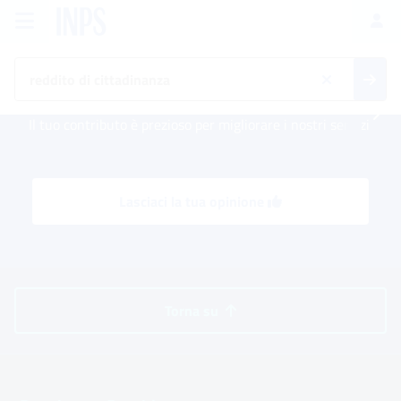
Vai al menu principale
Vai al contenuto principale
Vai al pie' di pagina
INPS ()
Ac
Il tuo contributo è prezioso per migliorare i nostri servizi
Lasciaci la tua opinione
Torna su