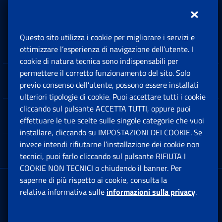
Inps.design
Questo sito utilizza i cookie per migliorare i servizi e
Sedi e Contatti
ottimizzare l’esperienza di navigazione dell’utente. I
Ap
cookie di natura tecnica sono indispensabili per
permettere il corretto funzionamento del sito. Solo
Software
previo consenso dell’utente, possono essere installati
Ap
ulteriori tipologie di cookie. Puoi accettare tutti i cookie
cliccando sul pulsante ACCETTA TUTTI, oppure puoi
Note Legali
effettuare le tue scelte sulle singole categorie che vuoi
Ap
installare, cliccando su IMPOSTAZIONI DEI COOKIE. Se
invece intendi rifiutarne l’installazione dei cookie non
App mobile
Ap
tecnici, puoi farlo cliccando sul pulsante RIFIUTA I
COOKIE NON TECNICI o chiudendo il banner. Per
saperne di più rispetto ai cookie, consulta la
Sede Legale
: Via Ciro il Grande, 21
relativa informativa sulle
informazioni sulla privacy
.
00144 Roma
P.IVA 02121151001