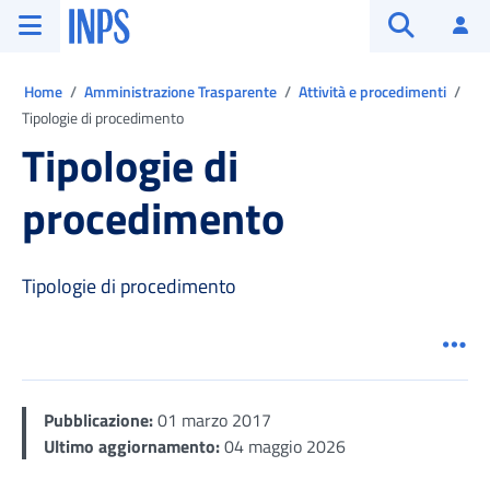
Vai al menu principale
Vai al contenuto principale
Vai al pie' di pagina
INPS ()
Ac
Apri cerca
Ti trovi in:
Home
Amministrazione Trasparente
Attività e procedimenti
Tipologie di procedimento
Tipologie di
procedimento
Tipologie di procedimento
Men
Pubblicazione:
01 marzo 2017
Ultimo aggiornamento:
04 maggio 2026