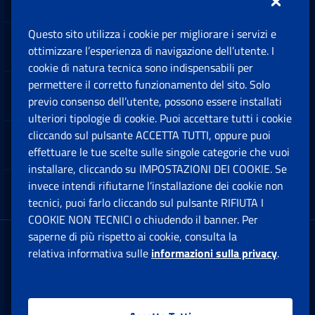
Questo sito utilizza i cookie per migliorare i servizi e
Sedi e Contatti
ottimizzare l’esperienza di navigazione dell’utente. I
Ap
cookie di natura tecnica sono indispensabili per
permettere il corretto funzionamento del sito. Solo
Software
previo consenso dell’utente, possono essere installati
Ap
ulteriori tipologie di cookie. Puoi accettare tutti i cookie
cliccando sul pulsante ACCETTA TUTTI, oppure puoi
Note Legali
effettuare le tue scelte sulle singole categorie che vuoi
Ap
installare, cliccando su IMPOSTAZIONI DEI COOKIE. Se
invece intendi rifiutarne l’installazione dei cookie non
App mobile
Ap
tecnici, puoi farlo cliccando sul pulsante RIFIUTA I
COOKIE NON TECNICI o chiudendo il banner. Per
saperne di più rispetto ai cookie, consulta la
Sede Legale
: Via Ciro il Grande, 21
relativa informativa sulle
informazioni sulla privacy
.
00144 Roma
P.IVA 02121151001