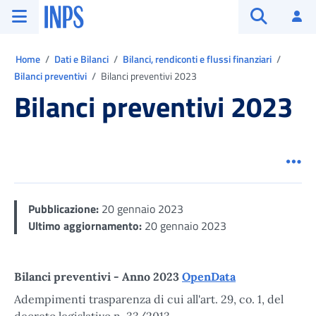
Vai al menu principale
Vai al contenuto principale
Vai al pie' di pagina
INPS ()
Ac
Apri cerca
Ti trovi in:
Home
Dati e Bilanci
Bilanci, rendiconti e flussi finanziari
Bilanci preventivi
Bilanci preventivi 2023
Bilanci preventivi 2023
Men
Pubblicazione:
20 gennaio 2023
Ultimo aggiornamento:
20 gennaio 2023
Bilanci preventivi - Anno 2023
OpenData
Adempimenti trasparenza di cui all'art. 29, co. 1, del
decreto legislativo n. 33/2013