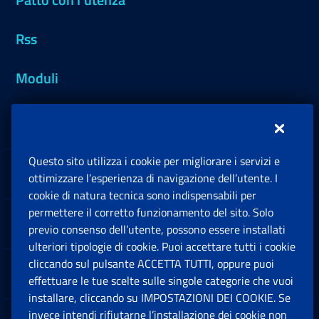
Rss
Moduli
Inps.design
Questo sito utilizza i cookie per migliorare i servizi e
Sedi e Contatti
ottimizzare l’esperienza di navigazione dell’utente. I
Ap
cookie di natura tecnica sono indispensabili per
permettere il corretto funzionamento del sito. Solo
Software
previo consenso dell’utente, possono essere installati
Ap
ulteriori tipologie di cookie. Puoi accettare tutti i cookie
cliccando sul pulsante ACCETTA TUTTI, oppure puoi
Note Legali
effettuare le tue scelte sulle singole categorie che vuoi
Ap
installare, cliccando su IMPOSTAZIONI DEI COOKIE. Se
invece intendi rifiutarne l’installazione dei cookie non