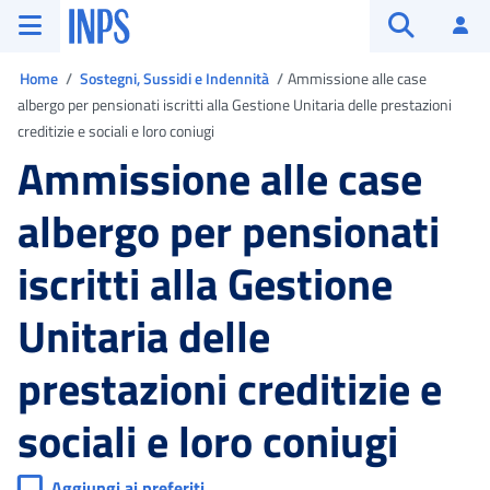
Vai al menu principale
Vai al contenuto principale
Vai al pie' di pagina
INPS ()
Ac
Apri cerca
Ti trovi in
Home
Sostegni, Sussidi e Indennità
Ammissione alle case
albergo per pensionati iscritti alla Gestione Unitaria delle prestazioni
creditizie e sociali e loro coniugi
Ammissione alle case
albergo per pensionati
iscritti alla Gestione
Unitaria delle
prestazioni creditizie e
sociali e loro coniugi
Aggiungi ai preferiti