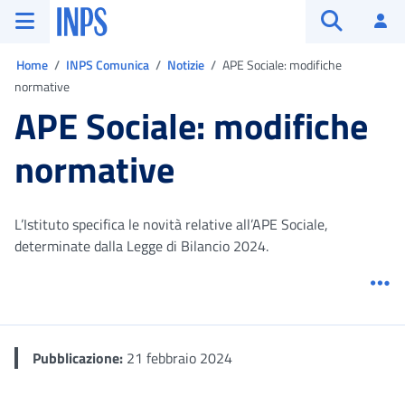
Vai al menu principale
Vai al contenuto principale
Vai al pie' di pagina
INPS ()
Ac
Apri cerca
Ti trovi in:
Home
INPS Comunica
Notizie
APE Sociale: modifiche
normative
APE Sociale: modifiche
normative
L’Istituto specifica le novità relative all’APE Sociale,
determinate dalla Legge di Bilancio 2024.
Me
Pubblicazione:
21 febbraio 2024