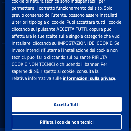
cookie di natura tecnica sono indispensabili per
permettere il corretto funzionamento del sito. Solo
Software
previo consenso dell’utente, possono essere installati
Ap
ulteriori tipologie di cookie. Puoi accettare tutti i cookie
cliccando sul pulsante ACCETTA TUTTI, oppure puoi
Note Legali
effettuare le tue scelte sulle singole categorie che vuoi
Ap
installare, cliccando su IMPOSTAZIONI DEI COOKIE. Se
invece intendi rifiutarne l’installazione dei cookie non
App mobile
Ap
tecnici, puoi farlo cliccando sul pulsante RIFIUTA I
COOKIE NON TECNICI o chiudendo il banner. Per
saperne di più rispetto ai cookie, consulta la
Sede Legale
: Via Ciro il Grande, 21
relativa informativa sulle
informazioni sulla privacy
.
00144 Roma
P.IVA 02121151001
Accetta Tutti
Facebook: Apre una nuova finestra
Twitter: Apre una nuova finestra
Whatsapp: Apre una nuova fi
Youtube: Apre una nuo
Instagram: Apre
Linkedin:
Rs
Rifiuta i cookie non tecnici