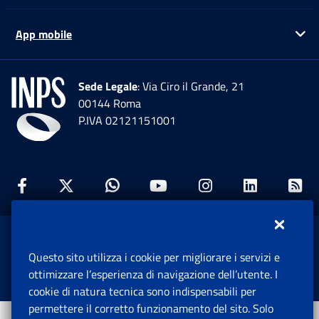
App mobile
Ap
Sede Legale
: Via Ciro il Grande, 21
00144 Roma
P.IVA 02121151001
Facebook: Apre una nuova finestra
Twitter: Apre una nuova finestra
Whatsapp: Apre una nuova fi
Youtube: Apre una nuo
Instagram: Apre
Linkedin:
Rs
www.inps.gov.it © 1997-2026
Questo sito utilizza i cookie per migliorare i servizi e
Istituto Nazionale Previdenza Sociale.
ottimizzare l’esperienza di navigazione dell’utente. I
Tutti i diritti riservati.
cookie di natura tecnica sono indispensabili per
permettere il corretto funzionamento del sito. Solo