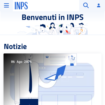
Vai al menu principale
Vai al contenuto principale
Vai al pie' di pagina
INPS ()
Ac
Apri cerca
Benvenuti in INPS
Notizie
06 Ago 2026