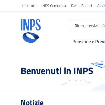
Vai al menu principale
Vai al contenuto principale
Vai al pie' di pagina
L'Istituto
INPS Comunica
Dati e Bilanci
Avvi
INPS ()
Pensione e Prev
Benvenuti in INPS
Notizie