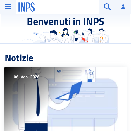
Vai al menu principale
Vai al contenuto principale
Vai al pie' di pagina
INPS ()
Ac
Apri cerca
Benvenuti in INPS
Notizie
06 Ago 2026