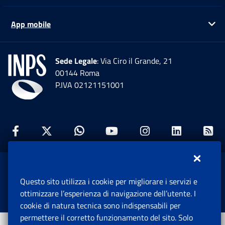
App mobile
Ap
Sede Legale
: Via Ciro il Grande, 21
00144 Roma
P.IVA 02121151001
Facebook: Apre una nuova finestra
Twitter: Apre una nuova finestra
Whatsapp: Apre una nuova fi
Youtube: Apre una nuo
Instagram: Apre
Linkedin:
Rs
www.inps.gov.it © 1997-2026
Questo sito utilizza i cookie per migliorare i servizi e
Istituto Nazionale Previdenza Sociale.
ottimizzare l’esperienza di navigazione dell’utente. I
Tutti i diritti riservati.
cookie di natura tecnica sono indispensabili per
permettere il corretto funzionamento del sito. Solo