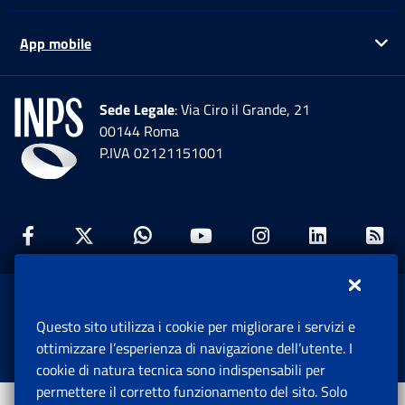
App mobile
Ap
Sede Legale
: Via Ciro il Grande, 21
00144 Roma
P.IVA 02121151001
Facebook: Apre una nuova finestra
Twitter: Apre una nuova finestra
Whatsapp: Apre una nuova fi
Youtube: Apre una nuo
Instagram: Apre
Linkedin:
Rs
www.inps.gov.it © 1997-2026
Questo sito utilizza i cookie per migliorare i servizi e
Istituto Nazionale Previdenza Sociale.
ottimizzare l’esperienza di navigazione dell’utente. I
Tutti i diritti riservati.
cookie di natura tecnica sono indispensabili per
permettere il corretto funzionamento del sito. Solo