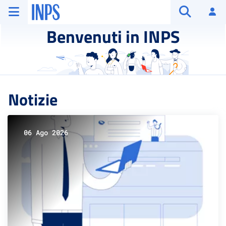
Vai al menu principale
Vai al contenuto principale
Vai al pie' di pagina
INPS ()
Ac
Apri cerca
Benvenuti in INPS
Notizie
06 Ago 2026