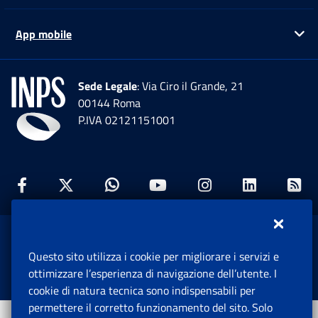
App mobile
Ap
Sede Legale
: Via Ciro il Grande, 21
00144 Roma
P.IVA 02121151001
Facebook: Apre una nuova finestra
Twitter: Apre una nuova finestra
Whatsapp: Apre una nuova fi
Youtube: Apre una nuo
Instagram: Apre
Linkedin:
Rs
www.inps.gov.it © 1997-2026
Questo sito utilizza i cookie per migliorare i servizi e
Istituto Nazionale Previdenza Sociale.
ottimizzare l’esperienza di navigazione dell’utente. I
Tutti i diritti riservati.
cookie di natura tecnica sono indispensabili per
permettere il corretto funzionamento del sito. Solo