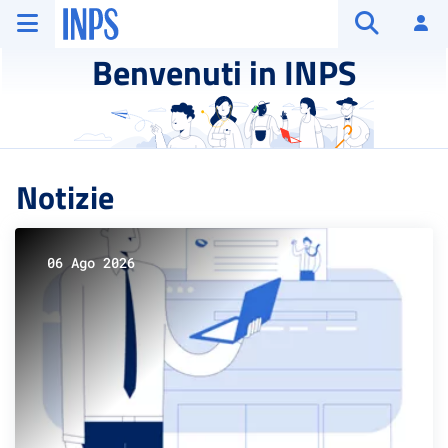
Vai al menu principale
Vai al contenuto principale
Vai al pie' di pagina
INPS ()
Ac
Apri cerca
Benvenuti in INPS
Notizie
06 Ago 2026