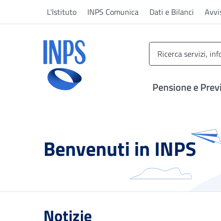
Vai al menu principale
Vai al contenuto principale
Vai al pie' di pagina
L'Istituto
INPS Comunica
Dati e Bilanci
Avvi
INPS ()
Pensione e Prev
Benvenuti in INPS
Notizie