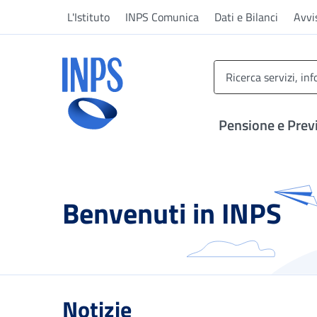
Vai al menu principale
Vai al contenuto principale
Vai al pie' di pagina
L'Istituto
INPS Comunica
Dati e Bilanci
Avvi
INPS ()
Pensione e Prev
Benvenuti in INPS
Notizie